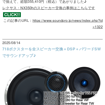
で揃えて、総額355,410円（税込）であがりました♪
レクサス・NX350hのスピーカー交換の事例はこちらです
この記事のURL：
https://www.soundpro.jp/news/index.php?id
=1322
2025/08/14
718ボクスターを全スピーカー交換＋DSP＋パワードSW
でサウンドアップ♪