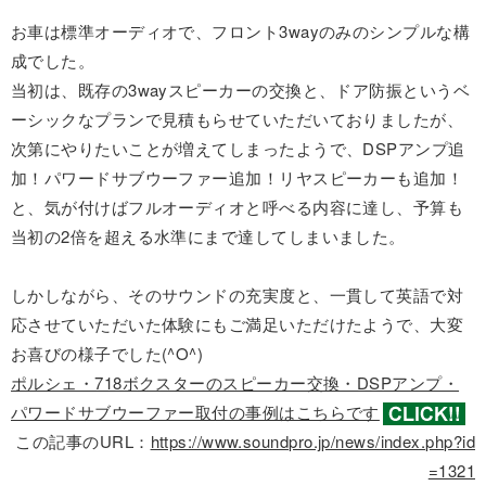
お車は標準オーディオで、フロント3wayのみのシンプルな構
成でした。
当初は、既存の3wayスピーカーの交換と、ドア防振というベ
ーシックなプランで見積もらせていただいておりましたが、
次第にやりたいことが増えてしまったようで、DSPアンプ追
加！パワードサブウーファー追加！リヤスピーカーも追加！
と、気が付けばフルオーディオと呼べる内容に達し、予算も
当初の2倍を超える水準にまで達してしまいました。
しかしながら、そのサウンドの充実度と、一貫して英語で対
応させていただいた体験にもご満足いただけたようで、大変
お喜びの様子でした(^O^)
ポルシェ・718ボクスターのスピーカー交換・DSPアンプ・
パワードサブウーファー取付の事例はこちらです
この記事のURL：
https://www.soundpro.jp/news/index.php?id
=1321