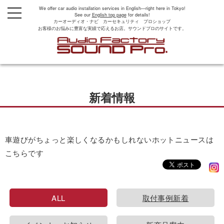
We offer car audio installation services in English—right here in Tokyo!
t
See our
English top page
for details!
o
カーオーディオ・ナビ カーセキュリティ プロショップ
g
お客様のお悩みに豊富な実績で応えるお店。サウンドプロのサイトです。
g
l
e
n
a
v
i
g
新着情報
a
t
i
o
n
車遊びがちょっと楽しくなるかもしれないホットニュースは
こちらです
ALL
取付事例新着