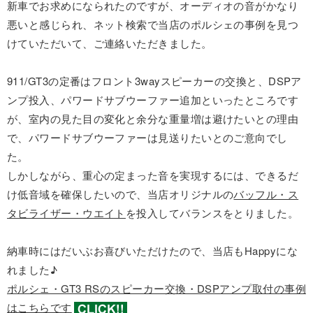
新車でお求めになられたのですが、オーディオの音がかなり
悪いと感じられ、ネット検索で当店のポルシェの事例を見つ
けていただいて、ご連絡いただきました。
911/GT3の定番はフロント3wayスピーカーの交換と、DSPア
ンプ投入、パワードサブウーファー追加といったところです
が、室内の見た目の変化と余分な重量増は避けたいとの理由
で、パワードサブウーファーは見送りたいとのご意向でし
た。
しかしながら、重心の定まった音を実現するには、できるだ
け低音域を確保したいので、当店オリジナルの
バッフル・ス
タビライザー・ウエイト
を投入してバランスをとりました。
納車時にはだいぶお喜びいただけたので、当店もHappyにな
れました♪
ポルシェ・GT3 RSのスピーカー交換・DSPアンプ取付の事例
はこちらです