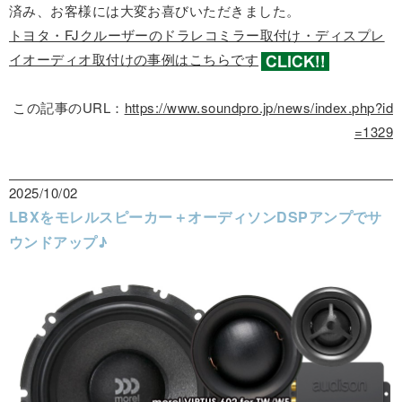
済み、お客様には大変お喜びいただきました。
トヨタ・FJクルーザーのドラレコミラー取付け・ディスプレ
イオーディオ取付けの事例はこちらです
この記事のURL：
https://www.soundpro.jp/news/index.php?id
=1329
2025/10/02
LBXをモレルスピーカー＋オーディソンDSPアンプでサ
ウンドアップ♪