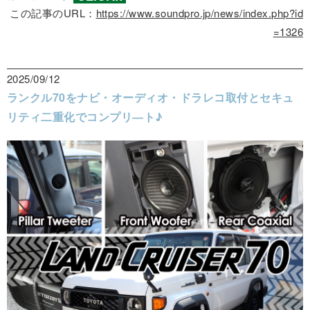
この記事のURL：
https://www.soundpro.jp/news/index.php?id
=1326
2025/09/12
ランクル70をナビ・オーディオ・ドラレコ取付とセキュ
リティ二重化でコンプリ―ト♪