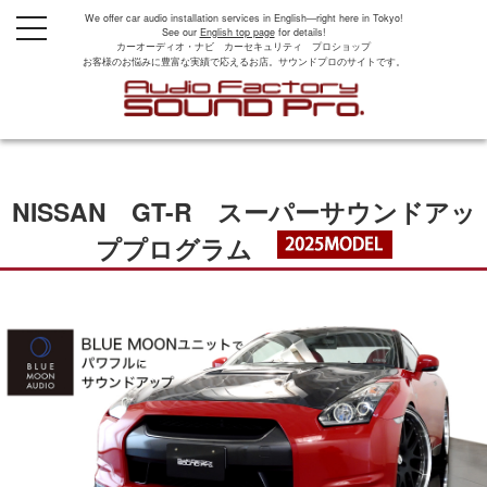
We offer car audio installation services in English—right here in Tokyo!
t
See our
English top page
for details!
o
カーオーディオ・ナビ カーセキュリティ プロショップ
g
お客様のお悩みに豊富な実績で応えるお店。サウンドプロのサイトです。
g
l
e
n
a
v
i
g
NISSAN GT-R スーパーサウンドアッ
a
t
i
ププログラム
o
n