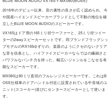
BLUE MOON AUDIO VX165＋MX080(BOSE)
2016年のデビュー以来、音の素性の良さが広く認められ、今
や国産ハイエンドスピーカーブランドとして不動の地位を確
立したBLUE MOON AUDIOのスピーカーです。
VX165はドア用の165ミリ径ウーファーと、25ミリ径ツイー
ターの2wayスピーカーセットです。同ブランドフラッグシッ
プモデルのRX165ゆずりの、楽器のようにクセのないクリア
な音を信条とし、ハイファイスピーカーならではの繊細さと
パワフルなパンチ力を持った、幅広いジャンルをこなせる有
能なスピーカーです。
MX080は80ミリ直径のフルレンジスピーカーです。これはB
OSE仕様車のドアハンドル付近に設置されている中音域のユ
ニット(スコーカー)並びにセンタースピーカーとして使いま
す。