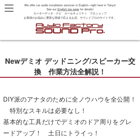
We offer car audio installation services in English—right here in Tokyo!
t
See our
English top page
for details!
o
カーオーディオ・ナビ カーセキュリティ プロショップ
g
お客様のお悩みに豊富な実績で応えるお店。サウンドプロのサイトです。
g
l
e
n
a
v
i
g
Newデミオ デッドニング/スピーカー交
a
t
i
換 作業方法全解説！
o
n
DIY派のアナタのために全ノウハウを全公開！
特別なスキルは必要なし！
基本的な工具だけでデミオのドア周りをグレ
ードアップ！ 土日にトライっ！