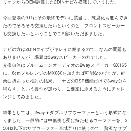
リオンからOEM調達した2DINナビを搭載していました。
今回登場の911はその最終モデルに該当し、陳腐化も進んでき
たのでそろそろ交換したいというのと、フロントスピーカー
も交換したいということでご相談いただきました。
ナビの方は2DINタイプがキレイに納まるので、なんの問題も
ありませんが、課題は3wayスピーカーの方でした。
交換自体はブルームーンオーディオの2wayスピーカー
SX165
に、8cmフルレンジの
MX080
を加えれば可能なのですが、紆
余曲折あった検討の結果、「ナビのDSP機能だけで3way分を
鳴らす」という要件が加わり、ご要望に添えるようにチャレ
ンジしてみました。
結果としては、2way＋ダブルサブウーファーという形式にな
りました。一般的には中低側も受け持たせるウーファーを、2
50Hz以下のサブウーファー帯域寄りに使うので、贅沢なサブ