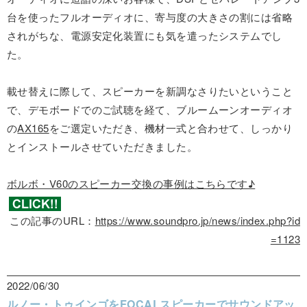
台を使ったフルオーディオに、寄与度の大きさの割には省略
されがちな、電源安定化装置にも気を遣ったシステムでし
た。
載せ替えに際して、スピーカーを新調なさりたいということ
で、デモボードでのご試聴を経て、ブルームーンオーディオ
の
AX165
をご選定いただき、機材一式と合わせて、しっかり
とインストールさせていただきました。
ボルボ・V60のスピーカー交換の事例はこちらです♪
この記事のURL：
https://www.soundpro.jp/news/index.php?id
=1123
2022/06/30
ルノー・トゥインゴをFOCALスピーカーでサウンドアッ