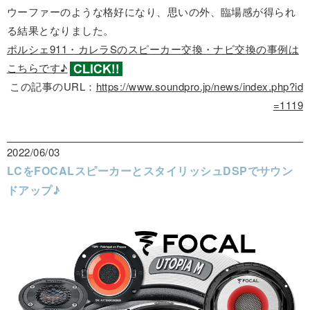
ウーファーのような格好になり、思いの外、臨場感が得られ
る結果となりました。
ポルシェ911・カレラSのスピーカー交換・ナビ交換の事例は
こちらです♪
この記事のURL：
https://www.soundpro.jp/news/index.php?id
=1119
2022/06/03
LCをFOCALスピーカーとスタイリッシュDSPでサウン
ドアップ♪