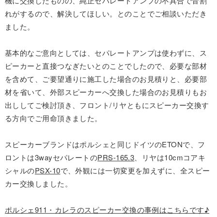
機に交換したものの、純正セパレートアンプの不具合で音割
れがするので、解決してほしい。とのことでご相談いただき
ました。
基本的なご意向としては、セパレートアンプは使わずに、ス
ピーカーと直接つなぎたいとのことでしたので、必要な部材
を含めて、ご要望通りに施工した場合のお見積りと、必要部
材を省いて、外部スピーカーへ交換した場合のお見積りもお
出ししてご検討頂き、フロント/リヤともにスピーカー交換す
る方向でご用命頂きました。
スピーカーブランドはポルシェと同じドイツのETONで、フ
ロントは3wayセパレートの
PRS-165.3
、リヤは10cmコアキ
シャルの
PSX-10
で、外観には一切変更を加えずに、全スピー
カー交換しました。
ポルシェ911・カレラのスピーカー交換の事例はこちらです♪