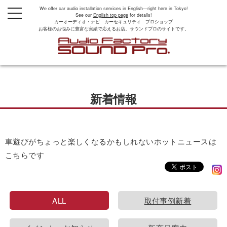
We offer car audio installation services in English—right here in Tokyo!
t
See our
English top page
for details!
o
カーオーディオ・ナビ カーセキュリティ プロショップ
g
お客様のお悩みに豊富な実績で応えるお店。サウンドプロのサイトです。
g
l
e
n
a
v
i
g
新着情報
a
t
i
o
n
車遊びがちょっと楽しくなるかもしれないホットニュースは
こちらです
ALL
取付事例新着