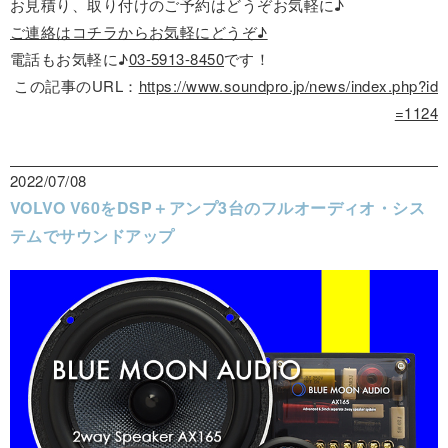
お見積り、取り付けのご予約はどうぞお気軽に♪
ご連絡はコチラからお気軽にどうぞ♪
電話もお気軽に♪
03-5913-8450
です！
この記事のURL：
https://www.soundpro.jp/news/index.php?id
=1124
2022/07/08
VOLVO V60をDSP＋アンプ3台のフルオーディオ・シス
テムでサウンドアップ