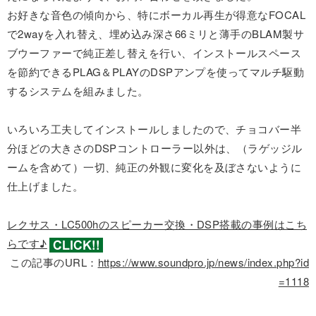
お好きな音色の傾向から、特にボーカル再生が得意なFOCAL
で2wayを入れ替え、埋め込み深さ66ミリと薄手のBLAM製サ
ブウーファーで純正差し替えを行い、インストールスペース
を節約できるPLAG＆PLAYのDSPアンプを使ってマルチ駆動
するシステムを組みました。
いろいろ工夫してインストールしましたので、チョコバー半
分ほどの大きさのDSPコントローラー以外は、（ラゲッジル
ームを含めて）一切、純正の外観に変化を及ぼさないように
仕上げました。
レクサス・LC500hのスピーカー交換・DSP搭載の事例はこち
らです♪
この記事のURL：
https://www.soundpro.jp/news/index.php?id
=1118