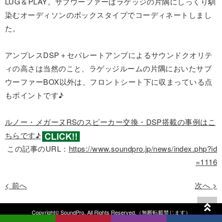
LUG＆PLAY。サブウーファーはラゲッジの片隅にしっくり馴
染むオーディソンのボックスタイプでコーディネートしまし
た。
アンプレスDSP＋セパレートアンプによるサウンドクオリテ
ィの高さは当然のこと、ラゲッジルームの片隅においたサブ
ウーファーBOX以外は、フロントシート下に収まっている点
もポイントです♪
ルノー・メガーヌRSのスピーカー交換・DSP搭載の事例はこ
ちらです♪
この記事のURL：
https://www.soundpro.jp/news/index.php?id
=1116
< 前へ
次へ >
Copyright© SoundPro. All Rights Reserved.（無断転載禁じます）