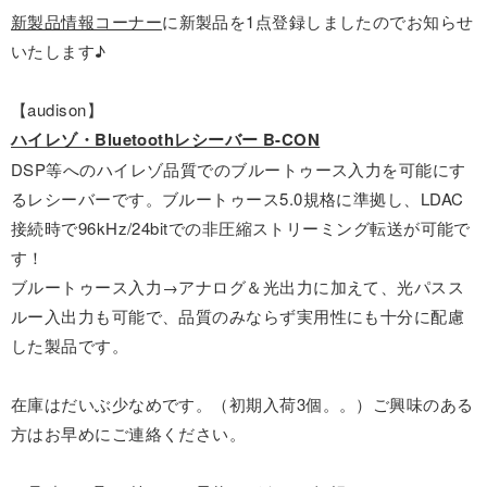
新製品情報コーナー
に新製品を1点登録しましたのでお知らせ
いたします♪
【audison】
ハイレゾ・Bluetoothレシーバー B-CON
DSP等へのハイレゾ品質でのブルートゥース入力を可能にす
るレシーバーです。ブルートゥース5.0規格に準拠し、LDAC
接続時で96kHz/24bitでの非圧縮ストリーミング転送が可能で
す！
ブルートゥース入力→アナログ＆光出力に加えて、光パスス
ルー入出力も可能で、品質のみならず実用性にも十分に配慮
した製品です。
在庫はだいぶ少なめです。（初期入荷3個。。）ご興味のある
方はお早めにご連絡ください。