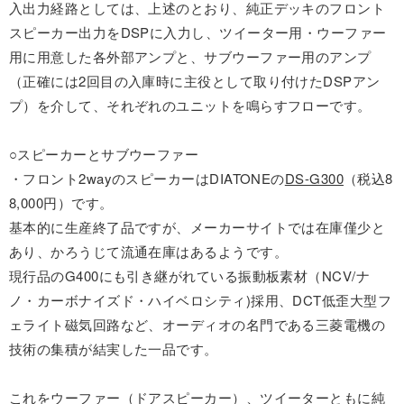
入出力経路としては、上述のとおり、純正デッキのフロント
スピーカー出力をDSPに入力し、ツイーター用・ウーファー
用に用意した各外部アンプと、サブウーファー用のアンプ
（正確には2回目の入庫時に主役として取り付けたDSPアン
プ）を介して、それぞれのユニットを鳴らすフローです。
○スピーカーとサブウーファー
・フロント2wayのスピーカーはDIATONEの
DS-G300
（税込8
8,000円）です。
基本的に生産終了品ですが、メーカーサイトでは在庫僅少と
あり、かろうじて流通在庫はあるようです。
現行品のG400にも引き継がれている振動板素材（NCV/ナ
ノ・カーボナイズド・ハイベロシティ)採用、DCT低歪大型フ
ェライト磁気回路など、オーディオの名門である三菱電機の
技術の集積が結実した一品です。
これをウーファー（ドアスピーカー）、ツイーターともに純