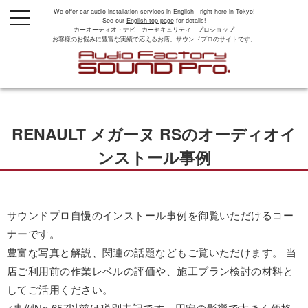
We offer car audio installation services in English—right here in Tokyo!
t
See our
English top page
for details!
o
カーオーディオ・ナビ カーセキュリティ プロショップ
g
お客様のお悩みに豊富な実績で応えるお店。サウンドプロのサイトです。
g
l
e
n
a
v
i
g
RENAULT メガーヌ RSのオーディオイ
a
t
i
ンストール事例
o
n
サウンドプロ自慢のインストール事例を御覧いただけるコー
ナーです。
豊富な写真と解説、関連の話題などもご覧いただけます。 当
店ご利用前の作業レベルの評価や、施工プラン検討の材料と
してご活用ください。
<事例No.657以前は税別表記です。円安の影響で大きく価格