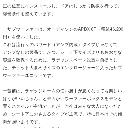
正の位置にインストールし、ドアはしっかり防振を行って、
稼働条件を整えています。
・サブウーファーは、オーディソンの
APBX 8R
（税込46,200
円）を使いました。
これは流行りのパワード（アンプ内蔵）タイプじゃなくて、
アンプなしの製品で、かつ、シート下サイズよりもおおきな
容量を確保するために、ラゲッジスペース設置を前提とし
た、チョット大きめサイズのエンクロージャーに入ったサブ
ウーファーユニットです。
一昔前は、ラゲッジルームの使い勝手が悪くなっても楽しい
ほうがいいじゃん。とデカかいウーファーボックスをデンと
置くスタイルが主流でしたが、昨今はみんな大人になったた
め、シート下におさまるタイプが主流で、特に日本はその傾
向が強いようです。