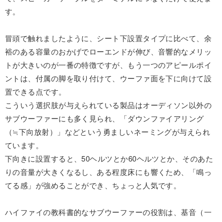
す。
冒頭で触れましたように、シート下設置タイプに比べて、余
裕のある容量のおかげでローエンドが伸び、音響的なメリッ
トが大きいのが一番の特徴ですが、もう一つのアピールポイ
ントは、付属の脚を取り付けて、ウーファ面を下に向けて設
置できる点です。
こういう選択肢が与えられている製品はオーディソン以外の
サブウーファーにも多く見られ、「ダウンファイアリング
（≒下向放射）」などという勇ましいネーミングが与えられ
ています。
下向きに設置すると、50ヘルツとか60ヘルツとか、そのあた
りの音量が大きくなるし、ある程度床にも響くため、「鳴っ
てる感」が強めることができ、ちょっと人気です。
ハイファイの教科書的なサブウーファーの役割は、基音（一