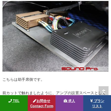
こちらは助手席側です。
前カットで触れましたように、アンプの設置スペースとして
活用しています。
TEL
お問合せ
求人
プラン
奥に見えるのが、PLUG＆PLAYのアンプで、ツイーターとウ
Contact Form
リスト