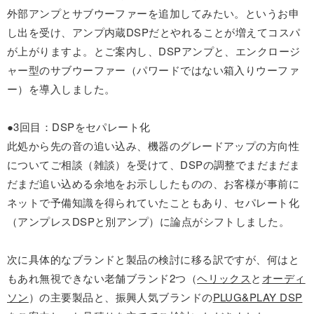
外部アンプとサブウーファーを追加してみたい。というお申
し出を受け、アンプ内蔵DSPだとやれることが増えてコスパ
が上がりますよ。とご案内し、DSPアンプと、エンクロージ
ャー型のサブウーファー（パワードではない箱入りウーファ
ー）を導入しました。
●3回目：DSPをセパレート化
此処から先の音の追い込み、機器のグレードアップの方向性
についてご相談（雑談）を受けて、DSPの調整でまだまだま
だまだ追い込める余地をお示ししたものの、お客様が事前に
ネットで予備知識を得られていたこともあり、セパレート化
（アンプレスDSPと別アンプ）に論点がシフトしました。
次に具体的なブランドと製品の検討に移る訳ですが、何はと
もあれ無視できない老舗ブランド2つ（
ヘリックス
と
オーディ
ソン
）の主要製品と、振興人気ブランドの
PLUG&PLAY DSP