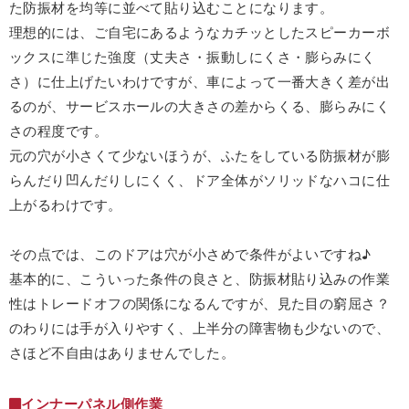
た防振材を均等に並べて貼り込むことになります。
理想的には、ご自宅にあるようなカチッとしたスピーカーボ
ックスに準じた強度（丈夫さ・振動しにくさ・膨らみにく
さ）に仕上げたいわけですが、車によって一番大きく差が出
るのが、サービスホールの大きさの差からくる、膨らみにく
さの程度です。
元の穴が小さくて少ないほうが、ふたをしている防振材が膨
らんだり凹んだりしにくく、ドア全体がソリッドなハコに仕
上がるわけです。
その点では、このドアは穴が小さめで条件がよいですね♪
基本的に、こういった条件の良さと、防振材貼り込みの作業
性はトレードオフの関係になるんですが、見た目の窮屈さ？
のわりには手が入りやすく、上半分の障害物も少ないので、
さほど不自由はありませんでした。
インナーパネル側作業