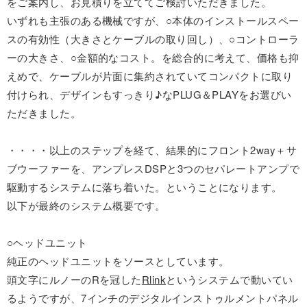
をご案内し、お見積りを立ててご検討いただきました。
いずれも主張のある機械ですが、○本体のインストールスペー
スの有効性（大きさとケーブルの取り回し）、○コントローラ
ーの大きさ、○金額的なコスト。を総合的に考えて、価格も抑
えめで、ケーブルが片面に集約されていてコンパクトに取り
付けられ、デザインもすっきり♪なPLUG＆PLAYをお選びい
ただきました。
・・・・以上のステップを経て、結果的にフロント2way＋サ
ブウーファーを、アンプレスDSPと3つのセパレートアンプで
駆動するシステムに落ち着いた。ということになります。
以下が最終のシステム概要です。
○ヘッドユニット
純正のヘッドユニットをソースとしています。
頭文字にルノーのRを冠した
Rlink
というシステムで動いてい
るようですが、7インチのデジタルインストゥルメントパネル