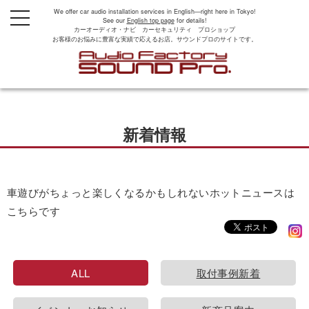
We offer car audio installation services in English—right here in Tokyo!
t
See our
English top page
for details!
o
カーオーディオ・ナビ カーセキュリティ プロショップ
g
お客様のお悩みに豊富な実績で応えるお店。サウンドプロのサイトです。
g
l
e
n
a
v
i
g
新着情報
a
t
i
o
n
車遊びがちょっと楽しくなるかもしれないホットニュースは
こちらです
ALL
取付事例新着