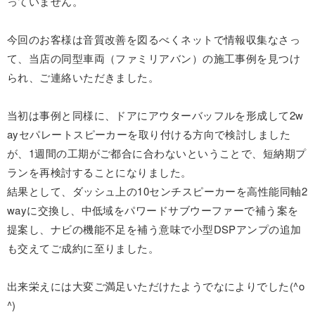
っていません。
今回のお客様は音質改善を図るべくネットで情報収集なさっ
て、当店の同型車両（ファミリアバン）の施工事例を見つけ
られ、ご連絡いただきました。
当初は事例と同様に、ドアにアウターバッフルを形成して2w
ayセパレートスピーカーを取り付ける方向で検討しました
が、1週間の工期がご都合に合わないということで、短納期プ
ランを再検討することになりました。
結果として、ダッシュ上の10センチスピーカーを高性能同軸2
wayに交換し、中低域をパワードサブウーファーで補う案を
提案し、ナビの機能不足を補う意味で小型DSPアンプの追加
も交えてご成約に至りました。
出来栄えには大変ご満足いただけたようでなによりでした(^o
^)