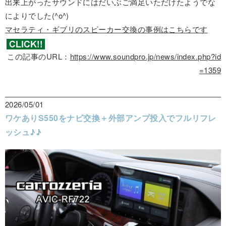
出来上がったサウンドにはだいぶご満足いただけたようでな
によりでした(^o^)
マセラティ・ギブリのスピーカー交換の事例はこちらです
この記事のURL：
https://www.soundpro.jp/news/index.php?id
=1359
2026/05/01
ワケありS550をナビ交換＋外部アンプ投入でフルリフレ
ッシュ♪♪