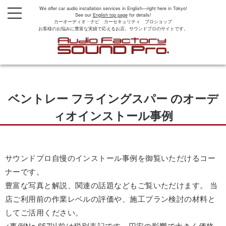
We offer car audio installation services in English—right here in Tokyo!
t
See our
English top page
for details!
o
カーオーディオ・ナビ カーセキュリティ プロショップ
g
お客様のお悩みに豊富な実績で応えるお店。サウンドプロのサイトです。
g
l
e
n
a
v
i
g
ベントレー フライングスパー のオーデ
a
t
i
ィオインストール事例
o
n
サウンドプロ自慢のインストール事例を御覧いただけるコー
ナーです。
豊富な写真と解説、関連の話題などもご覧いただけます。 当
店ご利用前の作業レベルの評価や、施工プラン検討の材料と
してご活用ください。
<事例No.657以前は税別表記です。円安の影響で大きく価格