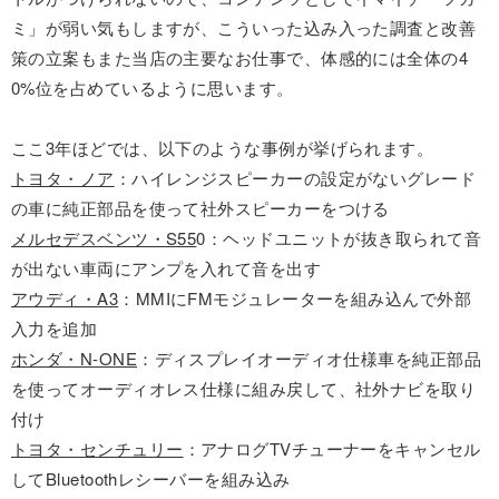
ミ」が弱い気もしますが、こういった込み入った調査と改善
策の立案もまた当店の主要なお仕事で、体感的には全体の4
0%位を占めているように思います。
ここ3年ほどでは、以下のような事例が挙げられます。
トヨタ・ノア
：ハイレンジスピーカーの設定がないグレード
の車に純正部品を使って社外スピーカーをつける
メルセデスベンツ・S55
0：ヘッドユニットが抜き取られて音
が出ない車両にアンプを入れて音を出す
アウディ・A3
：MMIにFMモジュレーターを組み込んで外部
入力を追加
ホンダ・N-ONE
：ディスプレイオーディオ仕様車を純正部品
を使ってオーディオレス仕様に組み戻して、社外ナビを取り
付け
トヨタ・センチュリー
：アナログTVチューナーをキャンセル
してBluetoothレシーバーを組み込み