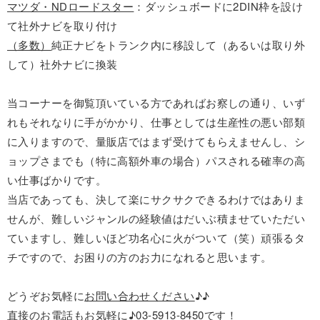
マツダ・NDロードスター
：ダッシュボードに2DIN枠を設け
て社外ナビを取り付け
（多数）
純正ナビをトランク内に移設して（あるいは取り外
して）社外ナビに換装
当コーナーを御覧頂いている方であればお察しの通り、いず
れもそれなりに手がかかり、仕事としては生産性の悪い部類
に入りますので、量販店ではまず受けてもらえませんし、シ
ョップさまでも（特に高額外車の場合）パスされる確率の高
い仕事ばかりです。
当店であっても、決して楽にサクサクできるわけではありま
せんが、難しいジャンルの経験値はだいぶ積ませていただい
ていますし、難しいほど功名心に火がついて（笑）頑張るタ
チですので、お困りの方のお力になれると思います。
どうぞお気軽に
お問い合わせください
♪♪
直接のお電話もお気軽に♪
03-5913-8450
です！