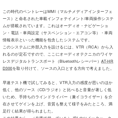
この時代のベントレーはMMI（マルチメディアインターフェ
ース）と命名された車載インフォテイメント/車両操作システ
ムが搭載されています。これはオーディオ・ナビゲーショ
ン・電話・車両設定（サスペンション・エアコン等）・車両
情報表示といった機能を包含したシステムです。
このシステムに外部入力を設けるには、VTR（RCA）から入
れるのが定石ですので、ここにオーディオテクニカのワイヤ
レスデジタルトランスポート（Bluetoothレシーバー）
AT-HR
D300
を取り付けて、ソースの入口とする方向で考えました。
早速テスト機で試してみると、VTR入力の感度が思いのほか
低く、他のソース（CD/ラジオ）と比べると音量が著しく低
いため、手持ちのラインドライバー（兼イコライザー）を介
在させてゲインを上げ、音質も整えて様子をみたところ、満
足行く結果が得られました。
この結果から、（在庫で持っていた）JBLのツイーター、ク