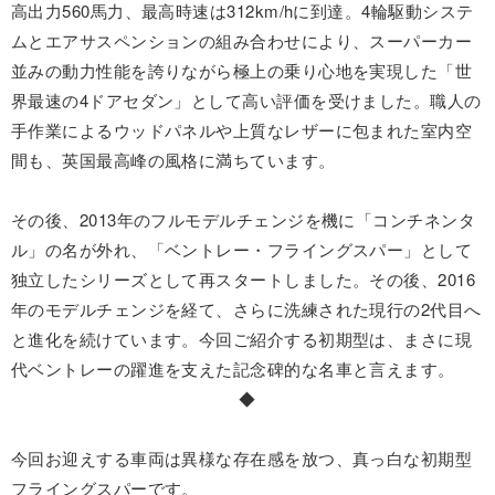
高出力560馬力、最高時速は312km/hに到達。4輪駆動システ
ムとエアサスペンションの組み合わせにより、スーパーカー
並みの動力性能を誇りながら極上の乗り心地を実現した「世
界最速の4ドアセダン」として高い評価を受けました。職人の
手作業によるウッドパネルや上質なレザーに包まれた室内空
間も、英国最高峰の風格に満ちています。
その後、2013年のフルモデルチェンジを機に「コンチネンタ
ル」の名が外れ、「ベントレー・フライングスパー」として
独立したシリーズとして再スタートしました。その後、2016
年のモデルチェンジを経て、さらに洗練された現行の2代目へ
と進化を続けています。今回ご紹介する初期型は、まさに現
代ベントレーの躍進を支えた記念碑的な名車と言えます。
◆
今回お迎えする車両は異様な存在感を放つ、真っ白な初期型
フライングスパーです。