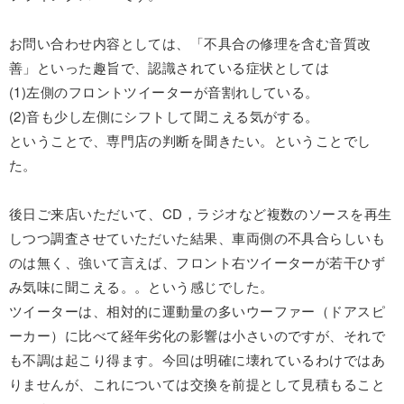
お問い合わせ内容としては、「不具合の修理を含む音質改
善」といった趣旨で、認識されている症状としては
(1)左側のフロントツイーターが音割れしている。
(2)音も少し左側にシフトして聞こえる気がする。
ということで、専門店の判断を聞きたい。ということでし
た。
後日ご来店いただいて、CD，ラジオなど複数のソースを再生
しつつ調査させていただいた結果、車両側の不具合らしいも
のは無く、強いて言えば、フロント右ツイーターが若干ひず
み気味に聞こえる。。という感じでした。
ツイーターは、相対的に運動量の多いウーファー（ドアスピ
ーカー）に比べて経年劣化の影響は小さいのですが、それで
も不調は起こり得ます。今回は明確に壊れているわけではあ
りませんが、これについては交換を前提として見積もること