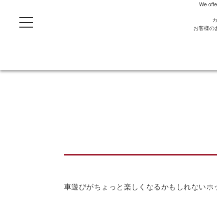
We offe
t
o
お客様の
g
g
l
e
n
a
v
i
g
a
t
i
o
n
車遊びがちょっと楽しくなるかもしれないホ