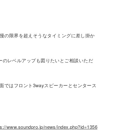
も我慢の限界を超えそうなタイミングに差し掛か
ーのレベルアップも図りたいとご相談いただ
面ではフロント3wayスピーカーとセンタース
ps://www.soundpro.jp/news/index.php?id=1356