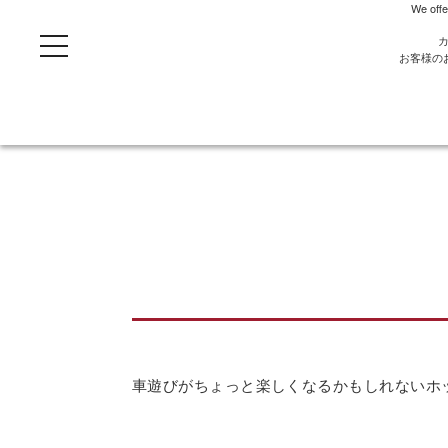
We offe
t
o
お客様の
g
g
l
e
n
a
v
i
g
a
t
i
o
n
車遊びがちょっと楽しくなるかもしれないホ