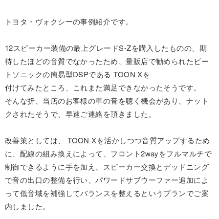
トヨタ・ヴォクシーの事例紹介です。
12スピーカー装備の最上グレードS-Zを購入したものの、期
待したほどの音質でなかったため、量販店で勧められたビー
トソニックの簡易型DSPである
TOON X
を
付けてみたところ、これまた満足できなかったそうです。
そんな折、当店のお客様の車の音を聴く機会があり、ナット
クされたそうで、早速ご連絡を頂きました。
改善策としては、
TOON X
を活かしつつ音質アップするため
に、配線の組み換えによって、フロント2wayをフルマルチで
制御できるように手を加え、スピーカー交換とデッドニング
で音の出口の整備を行い、パワードサブウーファー追加によ
って低音域を補強してバランスを整えるというプランでご案
内しました。