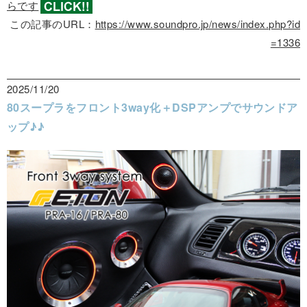
らです
この記事のURL：
https://www.soundpro.jp/news/index.php?id
=1336
2025/11/20
80スープラをフロント3way化＋DSPアンプでサウンドア
ップ♪♪