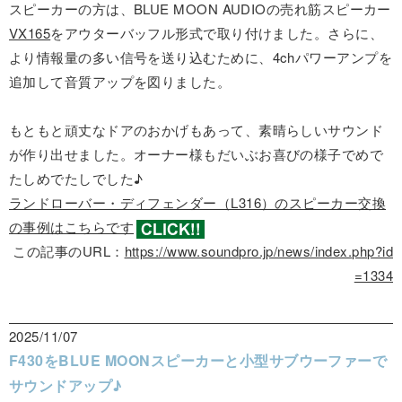
スピーカーの方は、BLUE MOON AUDIOの売れ筋スピーカー
VX165
をアウターバッフル形式で取り付けました。さらに、
より情報量の多い信号を送り込むために、4chパワーアンプを
追加して音質アップを図りました。
もともと頑丈なドアのおかげもあって、素晴らしいサウンド
が作り出せました。オーナー様もだいぶお喜びの様子でめで
たしめでたしでした♪
ランドローバー・ディフェンダー（L316）のスピーカー交換
の事例はこちらです
この記事のURL：
https://www.soundpro.jp/news/index.php?id
=1334
2025/11/07
F430をBLUE MOONスピーカーと小型サブウーファーで
サウンドアップ♪