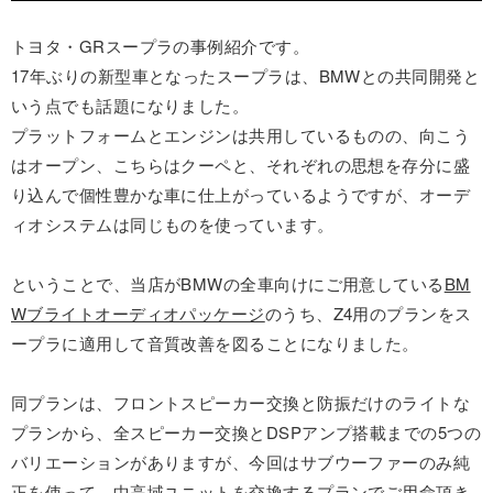
トヨタ・GRスープラの事例紹介です。
17年ぶりの新型車となったスープラは、BMWとの共同開発と
いう点でも話題になりました。
プラットフォームとエンジンは共用しているものの、向こう
はオープン、こちらはクーペと、それぞれの思想を存分に盛
り込んで個性豊かな車に仕上がっているようですが、オーデ
ィオシステムは同じものを使っています。
ということで、当店がBMWの全車向けにご用意している
BM
Wブライトオーディオパッケージ
のうち、Z4用のプランをス
ープラに適用して音質改善を図ることになりました。
同プランは、フロントスピーカー交換と防振だけのライトな
プランから、全スピーカー交換とDSPアンプ搭載までの5つの
バリエーションがありますが、今回はサブウーファーのみ純
正を使って、中高域ユニットを交換するプランでご用命頂き