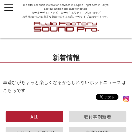
We offer car audio installation services in English—right here in Tokyo!
t
See our
English top page
for details!
o
カーオーディオ・ナビ カーセキュリティ プロショップ
g
お客様のお悩みに豊富な実績で応えるお店。サウンドプロのサイトです。
g
l
e
n
a
v
i
g
新着情報
a
t
i
o
n
車遊びがちょっと楽しくなるかもしれないホットニュースは
こちらです
ALL
取付事例新着