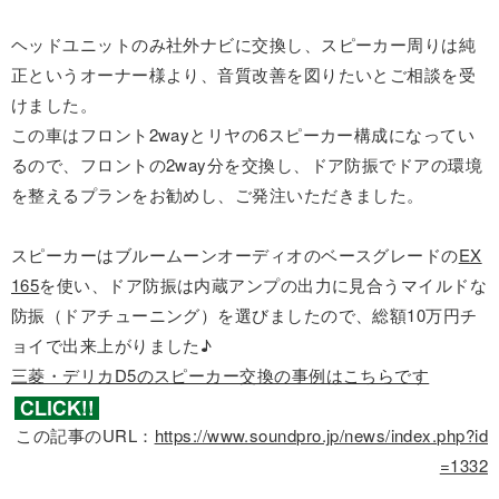
ヘッドユニットのみ社外ナビに交換し、スピーカー周りは純
正というオーナー様より、音質改善を図りたいとご相談を受
けました。
この車はフロント2wayとリヤの6スピーカー構成になってい
るので、フロントの2way分を交換し、ドア防振でドアの環境
を整えるプランをお勧めし、ご発注いただきました。
スピーカーはブルームーンオーディオのベースグレードの
EX
165
を使い、ドア防振は内蔵アンプの出力に見合うマイルドな
防振（ドアチューニング）を選びましたので、総額10万円チ
ョイで出来上がりました♪
三菱・デリカD5のスピーカー交換の事例はこちらです
この記事のURL：
https://www.soundpro.jp/news/index.php?id
=1332