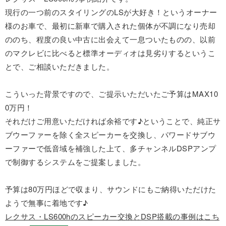
現行の一つ前のスタイリングのLSが大好き！というオーナー
様のお車で、最初に新車で購入された個体が不調になり売却
ののち、程度の良い中古に出会えて一息ついたものの、以前
のマクレビに比べると標準オーディオは見劣りするというこ
とで、ご相談いただきました。
こういった背景ですので、ご提示いただいたご予算はMAX10
0万円！
それだけご用意いただければ余裕です♪ということで、純正サ
ブウーファーを除く全スピーカーを交換し、パワードサブウ
ーファーで低音域を補強した上て、多チャンネルDSPアンプ
で制御するシステムをご提案しました。
予算は80万円ほどで収まり、サウンドにもご納得いただけた
ようで無事に着地です♪
レクサス・LS600hのスピーカー交換とDSP搭載の事例はこち