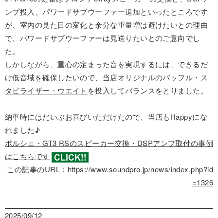
ンプ投入、パワードサブウーファー追加といったところです
が、室内の見た目の変化と余分な重量増は避けたいとの理由
で、パワードサブウーファーは見送りたいとのご意向でし
た。
しかしながら、重心の定まった音を実現するには、できるだ
け低音域を確保したいので、当店オリジナルの
バッフル・ス
タビライザー・ウエイト
を投入してバランスをとりました。
納車時にはだいぶお喜びいただけたので、当店もHappyにな
れました♪
ポルシェ・GT3 RSのスピーカー交換・DSPアンプ取付の事例
はこちらです
この記事のURL：
https://www.soundpro.jp/news/index.php?id
=1326
2025/09/12