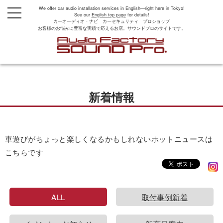
We offer car audio installation services in English—right here in Tokyo!
t
See our
English top page
for details!
o
カーオーディオ・ナビ カーセキュリティ プロショップ
g
お客様のお悩みに豊富な実績で応えるお店。サウンドプロのサイトです。
g
l
e
n
a
v
i
g
新着情報
a
t
i
o
n
車遊びがちょっと楽しくなるかもしれないホットニュースは
こちらです
ALL
取付事例新着