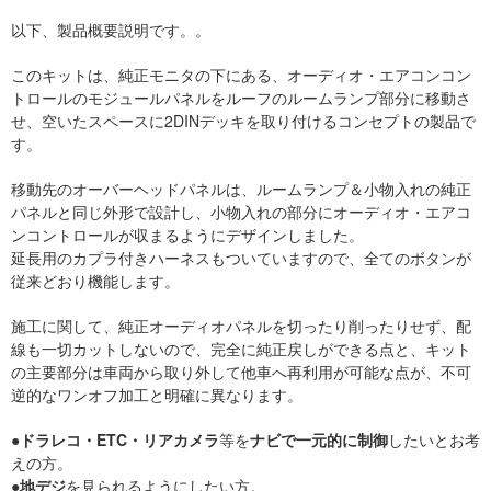
以下、製品概要説明です。。
このキットは、純正モニタの下にある、オーディオ・エアコンコン
トロールのモジュールパネルをルーフのルームランプ部分に移動さ
せ、空いたスペースに2DINデッキを取り付けるコンセプトの製品で
す。
移動先のオーバーヘッドパネルは、ルームランプ＆小物入れの純正
パネルと同じ外形で設計し、小物入れの部分にオーディオ・エアコ
ンコントロールが収まるようにデザインしました。
延長用のカプラ付きハーネスもついていますので、全てのボタンが
従来どおり機能します。
施工に関して、純正オーディオパネルを切ったり削ったりせず、配
線も一切カットしないので、完全に純正戻しができる点と、キット
の主要部分は車両から取り外して他車へ再利用が可能な点が、不可
逆的なワンオフ加工と明確に異なります。
●
ドラレコ・ETC・リアカメラ
等を
ナビで一元的に制御
したいとお考
えの方。
●
地デジ
を見られるようにしたい方。