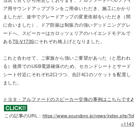
ア用サウンドアッププランをご用命いただき、施工にかかり
ましたが、途中でグレードアップの変更依頼をいただき（間
に合いました）、ドア防振は制振力の強いデッドニンググレ
ードへ、スピーカーはカロッツェリアのハイエンドモデルで
ある
TS-V173S
にそれぞれ格上げとなりました。
これと合わせて、ご家族から強いご要望があった（と思われ
る）後席でのUSB電源確保のため、セカンドシートとサード
シート付近にそれぞれ2口づつ、合計4口のソケットを配置し
ました。
トヨタ・アルファードのスピーカー交換の事例はこちらです♪
この記事のURL：
https://www.soundpro.jp/news/index.php?id
=1143