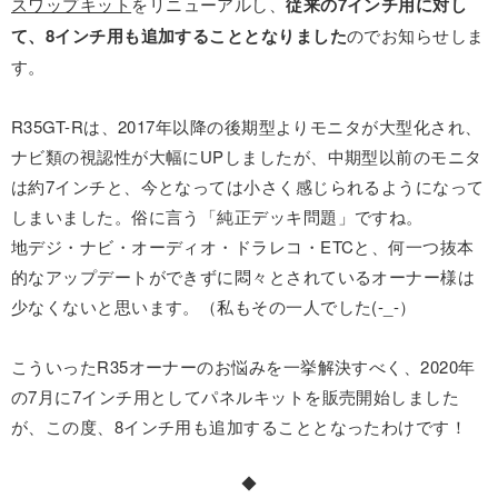
スワップキット
をリニューアルし、
従来の7インチ用に対し
て、8インチ用も追加することとなりました
のでお知らせしま
す。
R35GT-Rは、2017年以降の後期型よりモニタが大型化され、
ナビ類の視認性が大幅にUPしましたが、中期型以前のモニタ
は約7インチと、今となっては小さく感じられるようになって
しまいました。俗に言う「純正デッキ問題」ですね。
地デジ・ナビ・オーディオ・ドラレコ・ETCと、何一つ抜本
的なアップデートができずに悶々とされているオーナー様は
少なくないと思います。（私もその一人でした(-_-）
こういったR35オーナーのお悩みを一挙解決すべく、2020年
の7月に7インチ用としてパネルキットを販売開始しました
が、この度、8インチ用も追加することとなったわけです！
◆