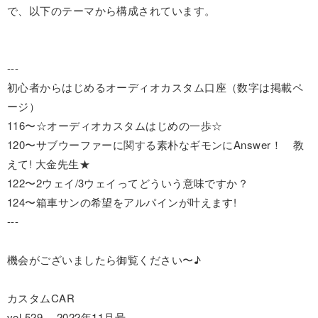
で、以下のテーマから構成されています。
---
初心者からはじめるオーディオカスタム口座（数字は掲載ペ
ージ）
116〜☆オーディオカスタムはじめの一歩☆
120〜サブウーファーに関する素朴なギモンにAnswer！ 教
えて! 大金先生★
122〜2ウェイ/3ウェイってどういう意味ですか？
124〜箱車サンの希望をアルパインが叶えます!
---
機会がございましたら御覧ください〜♪
カスタムCAR
vol.529 2022年11月号