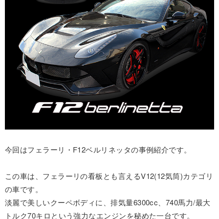
今回はフェラーリ・F12ベルリネッタの事例紹介です。
この車は、フェラーリの看板とも言えるV12(12気筒)カテゴリ
の車です。
淡麗で美しいクーペボディに、排気量6300cc、740馬力/最大
トルク70キロという強力なエンジンを秘めた一台です。