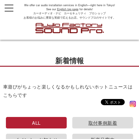
We offer car audio installation services in English—right here in Tokyo!
t
See our
English top page
for details!
o
カーオーディオ・ナビ カーセキュリティ プロショップ
g
お客様のお悩みに豊富な実績で応えるお店。サウンドプロのサイトです。
g
l
e
n
a
v
i
g
新着情報
a
t
i
o
n
車遊びがちょっと楽しくなるかもしれないホットニュースは
こちらです
ALL
取付事例新着