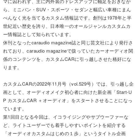
マに囚われず、主に内外装のドレスアップに軸足をおきなが
ら、ミニバン・SUV・スポーツ・セダンと幅広い車種にまん
べんなく光を当てるカスタム情報誌です。創刊は1978年と半
世紀近い歴史を誇り、日本唯一のオールジャンルカスタムカ
ー情報誌として知られています。
休刊となったcaraudio magazine誌と同じ芸文社により発行さ
れており、caraudio magazineで扱っていたカーオーディオ関
係のコンテンツを、カスタムCARに引っ越しさせた格好にな
ります。
カスタムCARの2022年11月号（vol.529号）では、引っ越し企
画として、オーディオメイク初心者に向けた新企画「Start-U
P カスタムCAR ＋オーディオ」をスタートさせることになっ
ています。
第1回目となる今回は、イコライジングやサブウーファーな
ど、ライトユーザーでも着手しやすいポイントを紹介する
「オーディオカスタムはじめの１歩」というタイトル企画