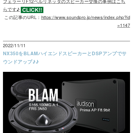
フェラーリF12ベルリネッタのスピーカー交換の事例はこち
らです♪
この記事のURL：
https://www.soundpro.jp/news/index.php?id
=1147
2022/11/11
NX350をBLAMハイエンドスピーカーとDSPアンプでサ
ウンドアップ♪♪