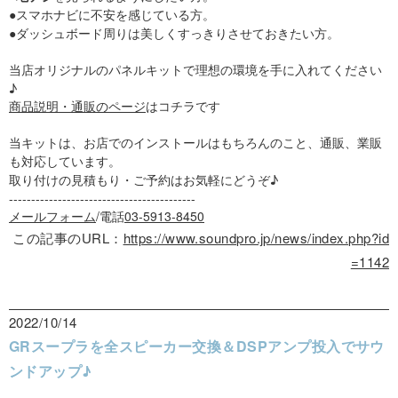
●スマホナビに不安を感じている方。
●ダッシュボード周りは美しくすっきりさせておきたい方。
当店オリジナルのパネルキットで理想の環境を手に入れてください
♪
商品説明・通販のページ
はコチラです
当キットは、お店でのインストールはもちろんのこと、通販、業販
も対応しています。
取り付けの見積もり・ご予約はお気軽にどうぞ♪
------------------------------------------
メールフォーム
/電話
03-5913-8450
この記事のURL：
https://www.soundpro.jp/news/index.php?id
=1142
2022/10/14
GRスープラを全スピーカー交換＆DSPアンプ投入でサウ
ンドアップ♪