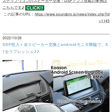
ステップワゴンのスピーカー交換・DSPアンプ搭載の事例は
こちらです♪
この記事のURL：
https://www.soundpro.jp/news/index.php?id
=1145
2022/10/28
DSP投入＋全スピーカー交換とandroidモニタ降臨で、X
1をリフレッシュ♪♪