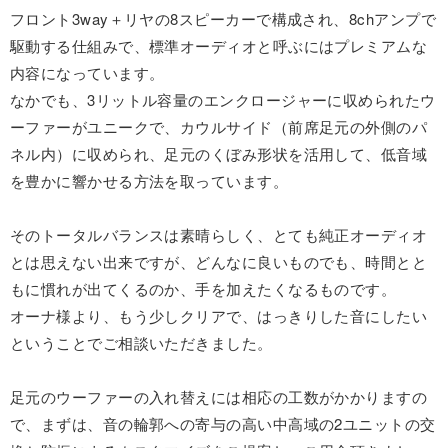
フロント3way＋リヤの8スピーカーで構成され、8chアンプで
駆動する仕組みで、標準オーディオと呼ぶにはプレミアムな
内容になっています。
なかでも、3リットル容量のエンクロージャーに収められたウ
ーファーがユニークで、カウルサイド（前席足元の外側のパ
ネル内）に収められ、足元のくぼみ形状を活用して、低音域
を豊かに響かせる方法を取っています。
そのトータルバランスは素晴らしく、とても純正オーディオ
とは思えない出来ですが、どんなに良いものでも、時間とと
もに慣れが出てくるのか、手を加えたくなるものです。
オーナ様より、もう少しクリアで、はっきりした音にしたい
ということでご相談いただきました。
足元のウーファーの入れ替えには相応の工数がかかりますの
で、まずは、音の輪郭への寄与の高い中高域の2ユニットの交