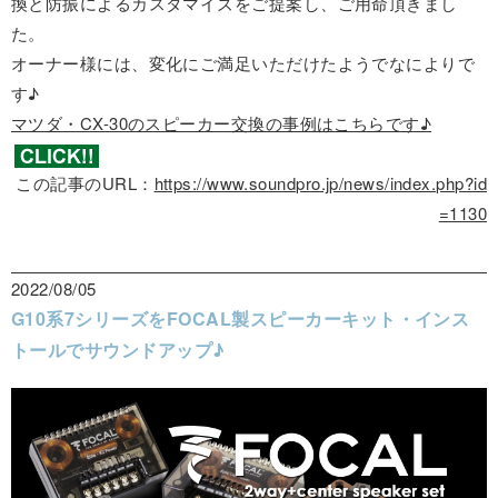
換と防振によるカスタマイズをご提案し、ご用命頂きまし
た。
オーナー様には、変化にご満足いただけたようでなによりで
す♪
マツダ・CX-30のスピーカー交換の事例はこちらです♪
この記事のURL：
https://www.soundpro.jp/news/index.php?id
=1130
2022/08/05
G10系7シリーズをFOCAL製スピーカーキット・インス
トールでサウンドアップ♪