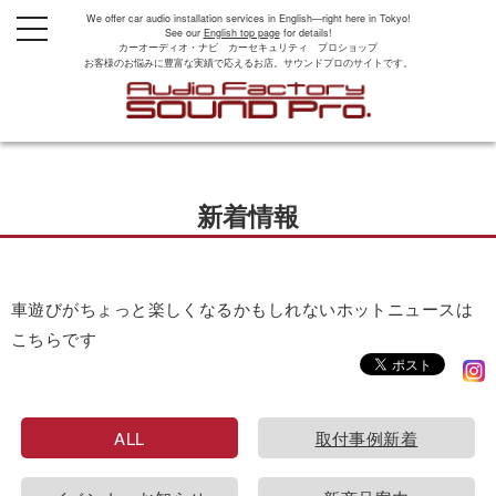
We offer car audio installation services in English—right here in Tokyo!
t
See our
English top page
for details!
o
カーオーディオ・ナビ カーセキュリティ プロショップ
g
お客様のお悩みに豊富な実績で応えるお店。サウンドプロのサイトです。
g
l
e
n
a
v
i
g
新着情報
a
t
i
o
n
車遊びがちょっと楽しくなるかもしれないホットニュースは
こちらです
ALL
取付事例新着