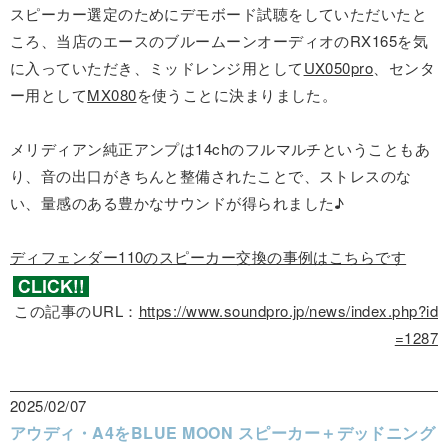
スピーカー選定のためにデモボード試聴をしていただいたと
ころ、当店のエースのブルームーンオーディオのRX165を気
に入っていただき、ミッドレンジ用として
UX050pro
、センタ
ー用として
MX080
を使うことに決まりました。
メリディアン純正アンプは14chのフルマルチということもあ
り、音の出口がきちんと整備されたことで、ストレスのな
い、量感のある豊かなサウンドが得られました♪
ディフェンダー110のスピーカー交換の事例はこちらです
この記事のURL：
https://www.soundpro.jp/news/index.php?id
=1287
2025/02/07
アウディ・A4をBLUE MOON スピーカー＋デッドニング