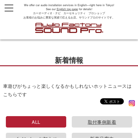
We offer car audio installation services in English—right here in Tokyo!
t
See our
English top page
for details!
o
カーオーディオ・ナビ カーセキュリティ プロショップ
g
お客様のお悩みに豊富な実績で応えるお店。サウンドプロのサイトです。
g
l
e
n
a
v
i
g
新着情報
a
t
i
o
n
車遊びがちょっと楽しくなるかもしれないホットニュースは
こちらです
ALL
取付事例新着