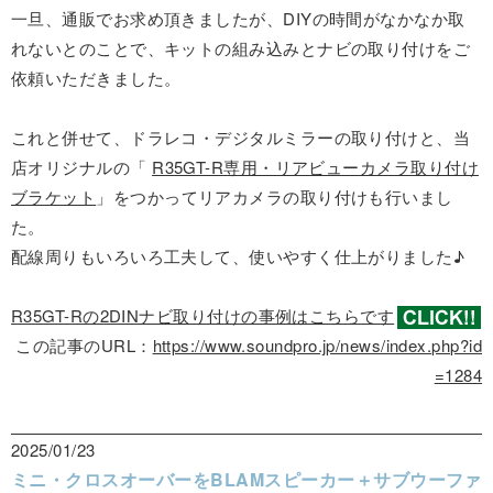
一旦、通販でお求め頂きましたが、DIYの時間がなかなか取
れないとのことで、キットの組み込みとナビの取り付けをご
依頼いただきました。
これと併せて、ドラレコ・デジタルミラーの取り付けと、当
店オリジナルの「
R35GT-R専用・リアビューカメラ取り付け
ブラケット
」をつかってリアカメラの取り付けも行いまし
た。
配線周りもいろいろ工夫して、使いやすく仕上がりました♪
R35GT-Rの2DINナビ取り付けの事例はこちらです
この記事のURL：
https://www.soundpro.jp/news/index.php?id
=1284
2025/01/23
ミニ・クロスオーバーをBLAMスピーカー＋サブウーファ