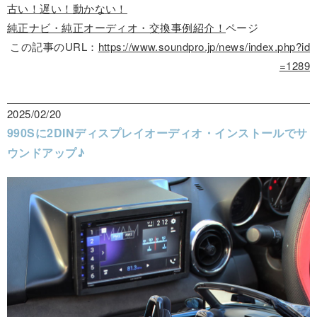
古い！遅い！動かない！
純正ナビ・純正オーディオ・交換事例紹介！
ページ
この記事のURL：
https://www.soundpro.jp/news/index.php?id
=1289
2025/02/20
990Sに2DINディスプレイオーディオ・インストールでサ
ウンドアップ♪