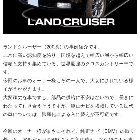
ランドクルーザー（200系）の事例紹介です。
非常に高い認知度を誇り、国境を越えて幅広い層から幅広い
信頼と支持を集めている、世界最強のクロスカントリー車で
す。
今回のお車のオーナー様もその一人で、大切にされている様
子がうかがえます。
大変頑丈な車ですし、部品の供給に不安はないので、長きに
わたって付き合えそうですが、純正ナビを搭載している世代
の車については、陳腐化による入れ替えが不可避です。
今回のオーナー様がまさにそれで、純正ナビ（EMV）の取り
外しと、アルパインのBIG-Xへの入れ替え、ならびにナビ連