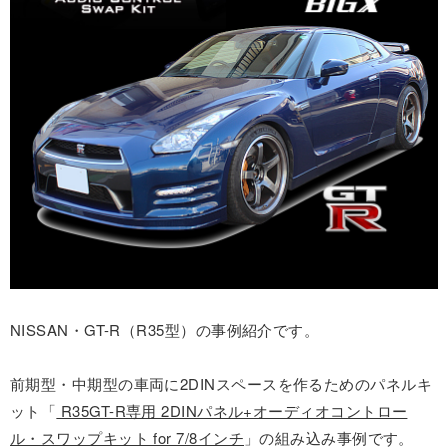
NISSAN・GT-R（R35型）の事例紹介です。
前期型・中期型の車両に2DINスペースを作るためのパネルキ
ット「
R35GT-R専用 2DINパネル+オーディオコントロー
ル・スワップキット for 7/8インチ
」の組み込み事例です。