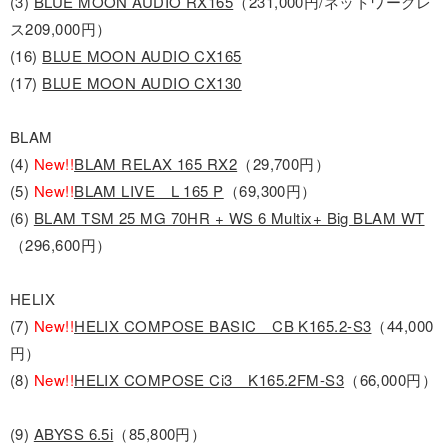
(3)
BLUE MOON AUDIO RX165
（231,000円/ネットワークレ
ス209,000円）
(16)
BLUE MOON AUDIO CX165
(17)
BLUE MOON AUDIO CX130
BLAM
(4)
New!!
BLAM RELAX 165 RX2
（29,700円）
(5)
New!!
BLAM LIVE L 165 P
（69,300円）
(6)
BLAM TSM 25 MG 70HR + WS 6 Multix+ Big BLAM WT
（296,600円）
HELIX
(7)
New!!
HELIX COMPOSE BASIC CB K165.2-S3
（44,000
円）
(8)
New!!
HELIX COMPOSE Ci3 K165.2FM-S3
（66,000円）
(9)
ABYSS 6.5i
（85,800円）