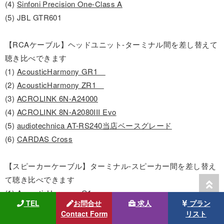
(4)
Sinfoni Precision One-Class A
(5) JBL GTR601
【RCAケーブル】ヘッドユニット-ターミナル間を差し替えて
聴き比べできます
(1)
AcousticHarmony GR1
(2)
AcousticHarmony ZR1
(3)
ACROLINK 6N-A24000
(4)
ACROLINK 8N-A2080III Evo
(5)
audiotechnica AT-RS240当店ベースグレード
(6)
CARDAS Cross
【スピーカーケーブル】ターミナル-スピーカー間を差し替え
て聴き比べできます
(1)
AcousticHarmony G1
TEL
お問合せ
求人
プラン
(2)
AcousticHarmony Z1
Contact Form
リスト
(3)
ACROLINK 6N-S1000