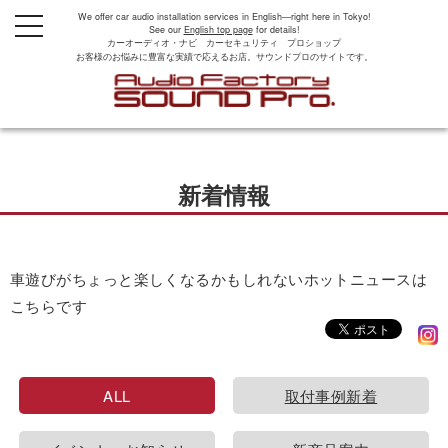
We offer car audio installation services in English—right here in Tokyo!
t
See our
English top page
for details!
o
カーオーディオ・ナビ カーセキュリティ プロショップ
g
お客様のお悩みに豊富な実績で応えるお店。サウンドプロのサイトです。
g
l
e
n
a
v
i
g
新着情報
a
t
i
o
n
車遊びがちょっと楽しくなるかもしれないホットニュースは
こちらです
ALL
取付事例新着