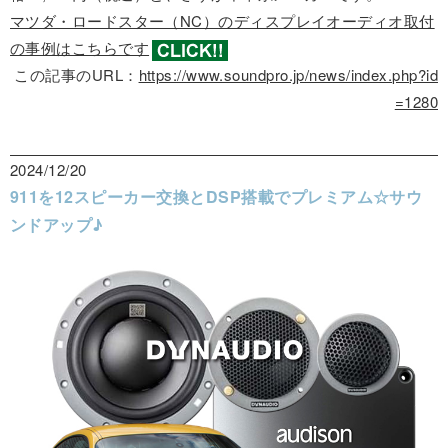
マツダ・ロードスター（NC）のディスプレイオーディオ取付
の事例はこちらです
この記事のURL：
https://www.soundpro.jp/news/index.php?id
=1280
2024/12/20
911を12スピーカー交換とDSP搭載でプレミアム☆サウ
ンドアップ♪