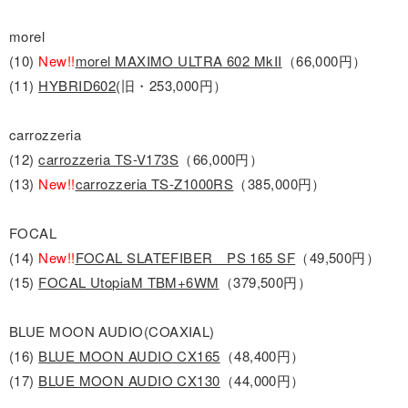
morel
(10)
New!!
morel MAXIMO ULTRA 602 MkII
（66,000円）
(11)
HYBRID602
(旧・253,000円）
carrozzeria
(12)
carrozzeria TS-V173S
（66,000円）
(13)
New!!
carrozzeria TS-Z1000RS
（385,000円）
FOCAL
(14)
New!!
FOCAL SLATEFIBER PS 165 SF
（49,500円）
(15)
FOCAL UtopiaM TBM+6WM
（379,500円）
BLUE MOON AUDIO(COAXIAL)
(16)
BLUE MOON AUDIO CX165
（48,400円）
(17)
BLUE MOON AUDIO CX130
（44,000円）