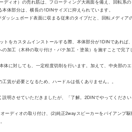
オーディオ）の売れ筋は、フローティング大画面を備え、回転系の
本体部分は、横長の1DINサイズに抑えられています。
タがダッシュボード表面に収まる従来のタイプだと、回転メディア
ニットをカスタムインストールする際、本体部分が1DINであれ
への加工（木枠の取り付け・パテ加工・塗装）を施すことで完了
ード本体に対しても、一定程度切削を行います。加えて、中央部の
の工賃が必要となるため、ハードルは低くありません。。
く説明させていただきましたが、「了解。2DINでやってくださ
レイオーディオの取り付け、(2)純正2wayスピーカーをバイアンプ
す。