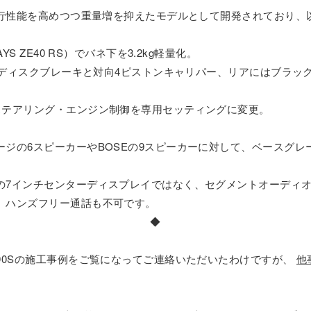
走行性能を高めつつ重量増を抑えたモデルとして開発されており
S ZE40 RS）でバネ下を3.2kg軽量化。
ッドディスクブレーキと対向4ピストンキャリパー、リアにはブラッ
ステアリング・エンジン制御を専用セッティングに変更。
ジの6スピーカーやBOSEの9スピーカーに対して、ベースグレ
の7インチセンターディスプレイではなく、セグメントオーディオ
、ハンズフリー通話も不可です。
◆
90Sの施工事例をご覧になってご連絡いただいたわけですが、
他
。