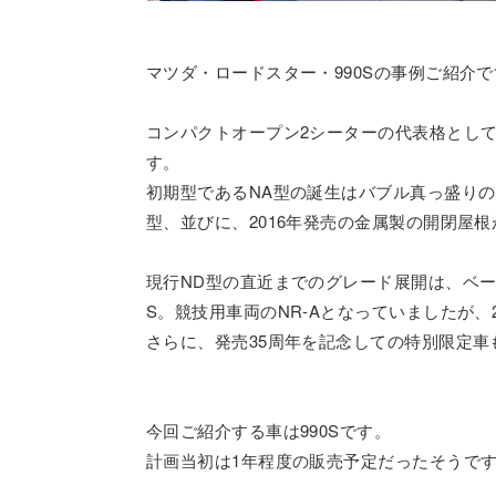
マツダ・ロードスター・990Sの事例ご紹介
コンパクトオープン2シーターの代表格とし
す。
初期型であるNA型の誕生はバブル真っ盛りの19
型、並びに、2016年発売の金属製の開閉屋
現行ND型の直近までのグレード展開は、ベー
S。競技用車両のNR-Aとなっていましたが、2
さらに、発売35周年を記念しての特別限定車も
今回ご紹介する車は990Sです。
計画当初は1年程度の販売予定だったそうで