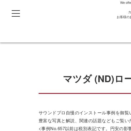
We offe
t
o
お客様の
g
g
l
e
n
a
v
i
g
a
t
i
o
マツダ (ND)
n
サウンドプロ自慢のインストール事例を御覧
豊富な写真と解説、関連の話題などもご覧い
<事例No.657以前は税別表記です。円安