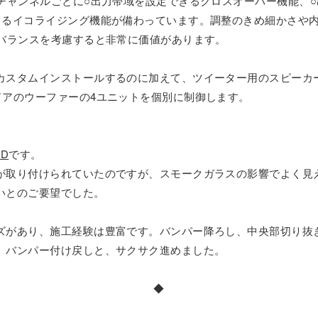
各チャンネルごとに○出力帯域を設定できるクロスオーバー機能、
きるイコライジング機能が備わっています。調整のきめ細かさや
トバランスを考慮すると非常に価値があります。
カスタムインストールするのに加えて、ツイーター用のスピーカ
ドアのウーファーの4ユニットを個別に制御します。
KD
です。
が取り付けられていたのですが、スモークガラスの影響でよく見
いとのご要望でした。
ズがあり、施工経験は豊富です。バンパー降ろし、中央部切り抜
、バンパー付け戻しと、サクサク進めました。
◆