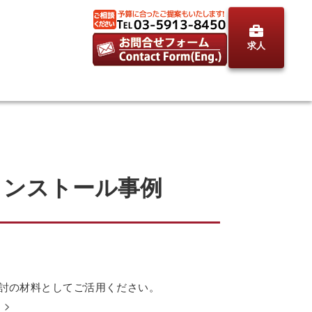
求人
オインストール事例
検討の材料としてご活用ください。
。>