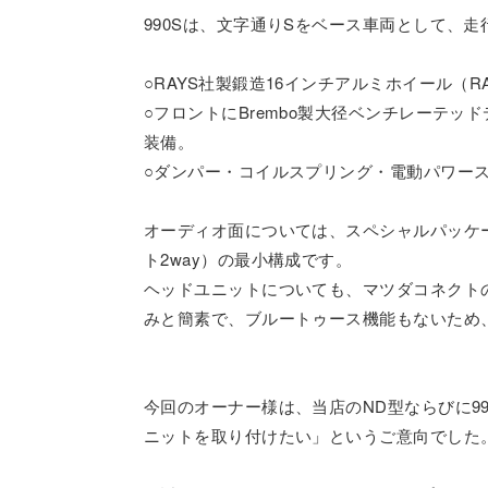
990Sは、文字通りSをベース車両として、
○RAYS社製鍛造16インチアルミホイール（RAY
○フロントにBrembo製大径ベンチレーテ
装備。
○ダンパー・コイルスプリング・電動パワー
オーディオ面については、スペシャルパッケー
ト2way）の最小構成です。
ヘッドユニットについても、マツダコネクト
みと簡素で、ブルートゥース機能もないため
今回のオーナー様は、当店のND型ならびに9
ニットを取り付けたい」というご意向でした