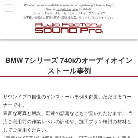
We offer car audio installation services in English—right here in Tokyo!
t
See our
English top page
for details!
o
カーオーディオ・ナビ カーセキュリティ プロショップ
g
お客様のお悩みに豊富な実績で応えるお店。サウンドプロのサイトです。
g
l
e
n
a
v
i
g
BMW 7シリーズ 740iのオーディオイン
a
t
i
ストール事例
o
n
サウンドプロ自慢のインストール事例を御覧いただけるコー
ナーです。
豊富な写真と解説、関連の話題などもご覧いただけます。 当
店ご利用前の作業レベルの評価や、施工プラン検討の材料と
してご活用ください。
<事例No.657以前は税別表記です。円安の影響で大きく価格