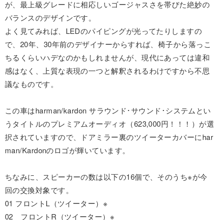
が、最上級グレードに相応しいゴージャスさを帯びた絶妙の
バランスのデザインです。
よく見てみれば、LEDのパイピングが光ってたりしますの
で、20年、30年前のデザイナーからすれば、椅子から落っこ
ちるくらいハデなのかもしれませんが、現代にあっては違和
感はなく、上質な表現の一つと解釈されるわけですから不思
議なものです。
この車はharman/kardon サラウンド･サウンド･システムとい
うタイトルのプレミアムオーディオ（623,000円！！！）が選
択されていますので、ドアミラー裏のツイーターカバーにhar
man/Kardonのロゴが輝いています。
ちなみに、スピーカーの数は以下の16個で、そのうち※が今
回の交換対象です。
01 フロントL（ツイーター）※
02 フロントR（ツイーター）※