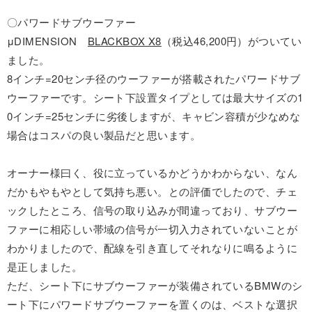
〇パワードサブウーファー
μDIMENSION
BLACKBOX X8
（税込46,200円）がついてい
ました。
8インチ=20センチ径のウーファーが搭載されたパワードサブ
ウーファーです。シート下設置タイプとしては最大サイズの1
0インチ=25センチに劣後しますが、キャビン容積が少なめな
場合はコスパの良い製品だと思います。
オーナー様曰く、役に立っているかどうかわからない、なん
だかもやもやとして気持ち悪い。との評価でしたので、チェ
ックしたところ、信号の取り込みが間違っており、サブウー
ファーに相応しい帯域の信号が一切入力されていないことが
わかりましたので、配線を引き直してそれなりに鳴るように
是正しました。
ただ、シート下にサブウーファーが装備されているBMWのシ
ート下にパワードサブウーファーを置くのは、ベストな選択