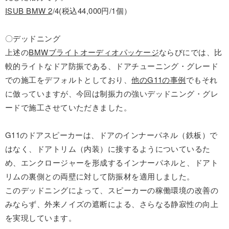
ISUB BMW 2
/4(税込44,000円/1個）
〇デッドニング
上述の
BMWブライトオーディオパッケージ
ならびにでは、比
較的ライトなドア防振である、ドアチューニング・グレード
での施工をデフォルトとしており、
他のG11の事例
でもそれ
に倣っていますが、今回は制振力の強いデッドニング・グレ
ードで施工させていただきました。
G11のドアスピーカーは、ドアのインナーパネル（鉄板）で
はなく、ドアトリム（内装）に接するようについているた
め、エンクロージャーを形成するインナーパネルと、ドアト
リムの裏側との両壁に対して防振材を適用しました。
このデッドニングによって、スピーカーの稼働環境の改善の
みならず、外来ノイズの遮断による、さらなる静寂性の向上
を実現しています。