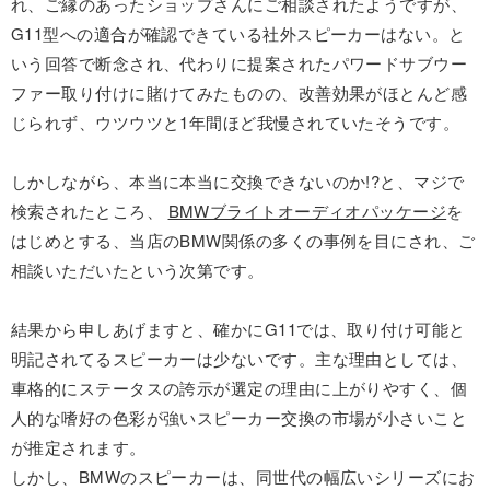
れ、ご縁のあったショップさんにご相談されたようですが、
G11型への適合が確認できている社外スピーカーはない。と
いう回答で断念され、代わりに提案されたパワードサブウー
ファー取り付けに賭けてみたものの、改善効果がほとんど感
じられず、ウツウツと1年間ほど我慢されていたそうです。
しかしながら、本当に本当に交換できないのか!?と、マジで
検索されたところ、
BMWブライトオーディオパッケージ
を
はじめとする、当店のBMW関係の多くの事例を目にされ、ご
相談いただいたという次第です。
結果から申しあげますと、確かにG11では、取り付け可能と
明記されてるスピーカーは少ないです。主な理由としては、
車格的にステータスの誇示が選定の理由に上がりやすく、個
人的な嗜好の色彩が強いスピーカー交換の市場が小さいこと
が推定されます。
しかし、BMWのスピーカーは、同世代の幅広いシリーズにお