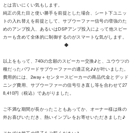
とは言いにくい気もします。
純正の見た目と使い勝手を前提とした場合、シート下ユニッ
トの入れ替えを前提として、サブウーファー信号の増強のた
めのアンプ投入、あるいはDSPアンプ投入によって他スピー
カーも含めて全体的に制御するのがスマートな気がします。
◆
以上をもって、740iの念願のスピーカー交換♪と、ユウウツの
種だったパワードサブウーファーの適正化♪♪が叶いました。
費用的には、2way＋センタースピーカーの商品代金とデッド
ニング費用、サブウーファーの信号引き直し等を合わせて27
8,410円（税込）であがりました。
ご不満な期間が長かったこともあってか、オーナー様は殊の
外お喜びいただき、熱いインプレをお寄せいただきました♪
それでは施工の様子をご覧ください♪