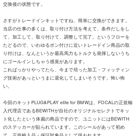
交換後の状態です。
さすがトレードインキットですね、簡単に交換ができます。
当店の仕事の多くは、取り付け方法を考えて、条件だしをし
て、加工して、取り付けて、調整して完了。というフローを
たどるので、いわゆるポン付けに近いトレードイン商品の取
り付けは、なんというか最高馬力もトルクも発揮しないうち
にゴールインしちゃう感覚があります。
こればっかりやってたら、今まで培った加工・フィッティン
グ技術があっというまに退化してしまいそうです。怖い怖
い。
今回のキットPLUG&PLAY elite for BMWは、FOCALの正規輸
入代理店であるBEWITHが自社のオリジナルセレクトでキッ
ト化したという体裁の商品ですので、ユニットにはBEWITH
のステッカーが貼られています。このシールがあって初め
て、正規輸入品・保証対象品として扱われます。