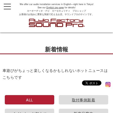
We offer car audio installation services in English—right here in Tokyo!
t
See our
English top page
for details!
o
カーオーディオ・ナビ カーセキュリティ プロショップ
g
お客様のお悩みに豊富な実績で応えるお店。サウンドプロのサイトです。
g
l
e
n
a
v
i
g
新着情報
a
t
i
o
n
車遊びがちょっと楽しくなるかもしれないホットニュースは
こちらです
ALL
取付事例新着