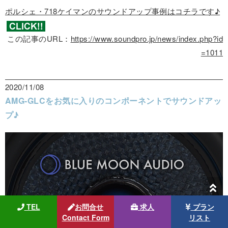
ポルシェ・718ケイマンのサウンドアップ事例はコチラです♪
この記事のURL：
https://www.soundpro.jp/news/index.php?id
=1011
2020/11/08
AMG-GLCをお気に入りのコンポーネントでサウンドアッ
プ♪
TEL
お問合せ
求人
プラン
Contact Form
リスト