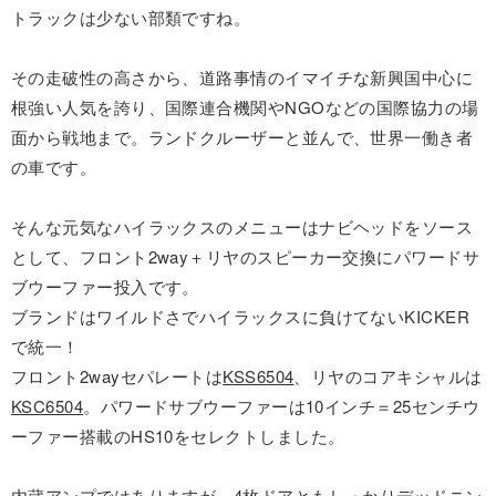
トラックは少ない部類ですね。
その走破性の高さから、道路事情のイマイチな新興国中心に
根強い人気を誇り、国際連合機関やNGOなどの国際協力の場
面から戦地まで。ランドクルーザーと並んで、世界一働き者
の車です。
そんな元気なハイラックスのメニューはナビヘッドをソース
として、フロント2way＋リヤのスピーカー交換にパワードサ
ブウーファー投入です。
ブランドはワイルドさでハイラックスに負けてないKICKER
で統一！
フロント2wayセパレートは
KSS6504
、リヤのコアキシャルは
KSC6504
。パワードサブウーファーは10インチ＝25センチウ
ーファー搭載のHS10をセレクトしました。
内蔵アンプではありますが、4枚ドアともしっかりデッドニン