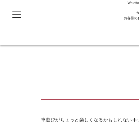
We offe
t
o
お客様の
g
g
l
e
n
a
v
i
g
a
t
i
o
n
車遊びがちょっと楽しくなるかもしれないホ