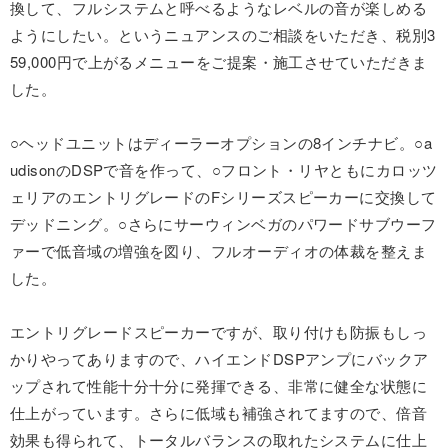
換して、フルシステムと呼べるようなレベルの音が楽しめる
ようにしたい。というニュアンスのご相談をいただき、税別3
59,000円で上がるメニューをご提案・施工させていただきま
した。
○ヘッドユニットはディーラーオプションの8インチナビ。○a
udisonのDSPで音を作って、○フロント・リヤともにカロッツ
ェリアのエントリグレードのFシリーズスピーカーに交換して
デッドニング。○さらにサーウィンベガのパワードサブウーフ
ァーで低音域の増強を図り、フルオーディオの体裁を整えま
した。
エントリグレードスピーカーですが、取り付けも防振もしっ
かりやってありますので、ハイエンドDSPアンプにバックア
ップされて性能十分十分に発揮できる、非常に健全な状態に
仕上がっています。さらに低域も補強されてますので、倍音
効果も得られて、トータルバランスの取れたシステムに仕上