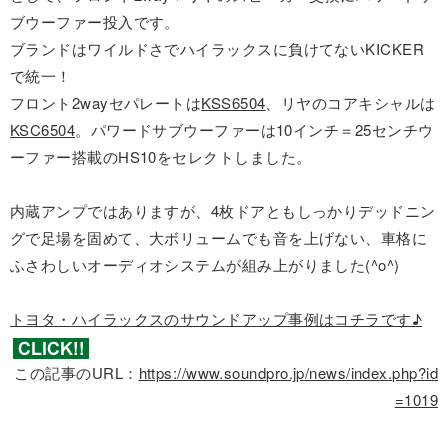
ブウーファー投入です。
ブランドはワイルドさでハイラックスに負けてないKICKER
で統一！
フロント2wayセパレートは
KSS6504
、リヤのコアキシャルは
KSC6504
。パワードサブウーファーは10インチ＝25センチウ
ーファー搭載のHS10をセレクトしました。
内蔵アンプではありますが、4枚ドアともしっかりデッドニン
グで足場を固めて、大ボリュームでも音を上げない、車格に
ふさわしいオーディオシステムが組み上がりました(^o^)
トヨタ・ハイラックスのサウンドアップ事例はコチラです♪
この記事のURL：
https://www.soundpro.jp/news/index.php?id
=1019