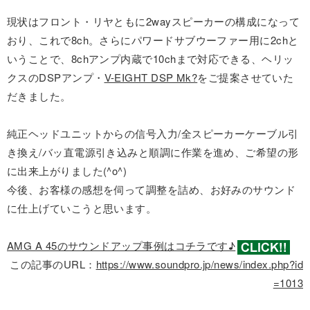
現状はフロント・リヤともに2wayスピーカーの構成になって
おり、これで8ch。さらにパワードサブウーファー用に2chと
いうことで、8chアンプ内蔵で10chまで対応できる、ヘリッ
クスのDSPアンプ・
V-EIGHT DSP Mk?
をご提案させていた
だきました。
純正ヘッドユニットからの信号入力/全スピーカーケーブル引
き換え/バッ直電源引き込みと順調に作業を進め、ご希望の形
に出来上がりました(^o^)
今後、お客様の感想を伺って調整を詰め、お好みのサウンド
に仕上げていこうと思います。
AMG A 45のサウンドアップ事例はコチラです♪
この記事のURL：
https://www.soundpro.jp/news/index.php?id
=1013