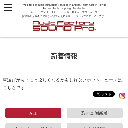
We offer car audio installation services in English—right here in Tokyo!
t
See our
English top page
for details!
o
カーオーディオ・ナビ カーセキュリティ プロショップ
g
お客様のお悩みに豊富な実績で応えるお店。サウンドプロのサイトです。
g
l
e
n
a
v
i
g
新着情報
a
t
i
o
n
車遊びがちょっと楽しくなるかもしれないホットニュースは
こちらです
ALL
取付事例新着