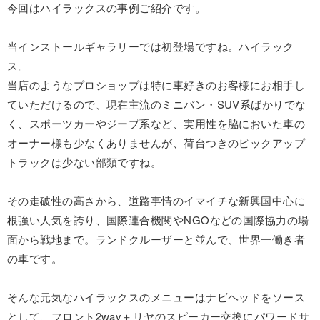
今回はハイラックスの事例ご紹介です。
当インストールギャラリーでは初登場ですね。ハイラック
ス。
当店のようなプロショップは特に車好きのお客様にお相手し
ていただけるので、現在主流のミニバン・SUV系ばかりでな
く、スポーツカーやジープ系など、実用性を脇においた車の
オーナー様も少なくありませんが、荷台つきのピックアップ
トラックは少ない部類ですね。
その走破性の高さから、道路事情のイマイチな新興国中心に
根強い人気を誇り、国際連合機関やNGOなどの国際協力の場
面から戦地まで。ランドクルーザーと並んで、世界一働き者
の車です。
そんな元気なハイラックスのメニューはナビヘッドをソース
として、フロント2way＋リヤのスピーカー交換にパワードサ