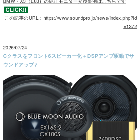
BMW・X3（E83）の純正モニター交換事例はこちらです
この記事のURL：
https://www.soundpro.jp/news/index.php?id
=1372
2026/07/24
Cクラスをフロント6スピーカー化＋DSPアンプ駆動でサ
ウンドアップ♪