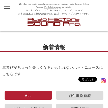
We offer car audio installation services in English—right here in Tokyo!
t
See our
English top page
for details!
o
カーオーディオ・ナビ カーセキュリティ プロショップ
g
お客様のお悩みに豊富な実績で応えるお店。サウンドプロのサイトです。
g
l
e
n
a
v
i
g
新着情報
a
t
i
o
n
車遊びがちょっと楽しくなるかもしれないホットニュースは
こちらです
ALL
取付事例新着