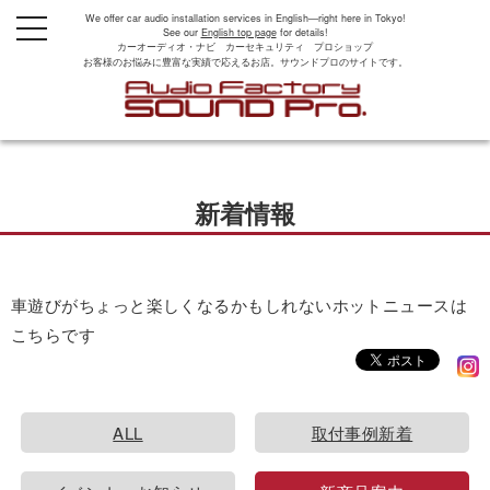
We offer car audio installation services in English—right here in Tokyo!
t
See our
English top page
for details!
o
カーオーディオ・ナビ カーセキュリティ プロショップ
g
お客様のお悩みに豊富な実績で応えるお店。サウンドプロのサイトです。
g
l
e
n
a
v
i
g
新着情報
a
t
i
o
n
車遊びがちょっと楽しくなるかもしれないホットニュースは
こちらです
ALL
取付事例新着