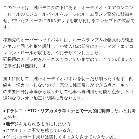
このキットは、純正モニタの下にある、オーディオ・エアコンコン
トロールのモジュールパネルをルーフのルームランプ部分に移動さ
せ、空いたスペースに2DINデッキを取り付けるコンセプトの製品で
す。
移動先のオーバーヘッドパネルは、ルームランプ＆小物入れの純正
パネルと同じ外形で設計し、小物入れの部分にオーディオ・エアコ
ンコントロールが収まるようにデザインしました。
延長用のカプラ付きハーネスもついていますので、全てのボタンが
従来どおり機能します。
施工に関して、純正オーディオパネルを切ったり削ったりせず、配
線も一切カットしないので、完全に純正戻しができる点と、キット
の主要部分は車両から取り外して他車へ再利用が可能な点が、不可
逆的なワンオフ加工と明確に異なります。
●
ドラレコ・ETC・リアカメラ
等を
ナビで一元的に制御
したいとお考
えの方。
●
地デジ
を見られるようにしたい方。
●スマホナビに不安を感じている方。
●ダッシュボード周りは美しくすっきりさせておきたい方。