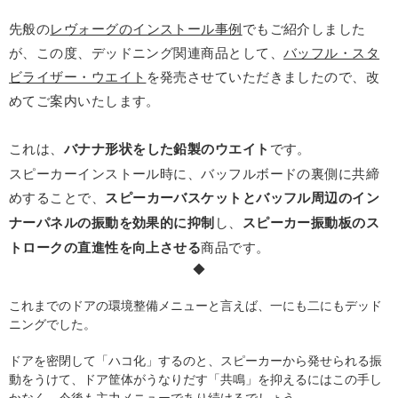
先般の
レヴォーグのインストール事例
でもご紹介しました
が、この度、デッドニング関連商品として、
バッフル・スタ
ビライザー・ウエイト
を発売させていただきましたので、改
めてご案内いたします。
これは、
バナナ形状をした鉛製のウエイト
です。
スピーカーインストール時に、バッフルボードの裏側に共締
めすることで、
スピーカーバスケットとバッフル周辺のイン
ナーパネルの振動を効果的に抑制
し、
スピーカー振動板のス
トロークの直進性を向上させる
商品です。
◆
これまでのドアの環境整備メニューと言えば、一にも二にもデッド
ニングでした。
ドアを密閉して「ハコ化」するのと、スピーカーから発せられる振
動をうけて、ドア筐体がうなりだす「共鳴」を抑えるにはこの手し
かなく、今後も主力メニューであり続けるでしょう。