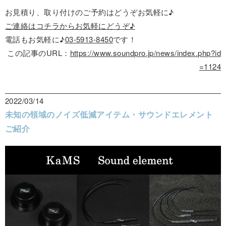
お見積り、取り付けのご予約はどうぞお気軽に♪
ご連絡はコチラからお気軽にどうぞ♪
電話もお気軽に♪
03-5913-8450
です！
この記事のURL：
https://www.soundpro.jp/news/index.php?id
=1124
2022/03/14
未知の領域のノイズ低減アイテム・サウンドエレメント
ご紹介