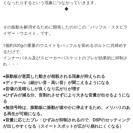
くなったりするという現象につながっていきます。
◆
その振動を解消するために開発したのがこの「バッフル・スタビラ
イザー・ウエイト」です。
1個約320gの重量のウエイトをバッフルを留めるボルトに共締めす
るだけで、
インナーパネル及びスピーカーバスケットのブレが効果的に抑制さ
れ・・・
●振動板が意図した動きが相殺される現象が抑えられる
●ディテール（細かい音・高い音）が聞こえるようになる
●音場の見晴らしが良くなり広がりが増す
●ひずみが減る分、音割れさせずにより大きな音量が出せるようにな
る
●無信号時は、振動板に振動が速やかに停止するため、メリハリのあ
る再生が可能になる。
●音量に応じたブレ・ひずみが抑制されるので、DSPのセッティング
が出しやすくなる（スイートスポットが広がり崩れにくくなる）