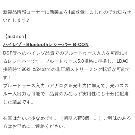
新製品情報コーナー
に新製品を1点登録しましたのでお知らせ
いたします♪
【audison】
ハイレゾ・Bluetoothレシーバー B-CON
DSP等へのハイレゾ品質でのブルートゥース入力を可能にす
るレシーバーです。ブルートゥース5.0規格に準拠し、LDAC
接続時で96kHz/24bitでの非圧縮ストリーミング転送が可能で
す！
ブルートゥース入力→アナログ＆光出力に加えて、光パスス
ルー入出力も可能で、品質のみならず実用性にも十分に配慮
した製品です。
在庫はだいぶ少なめです。（初期入荷3個。。）ご興味のある
方はお早めにご連絡ください。