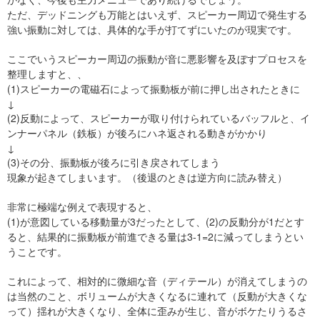
ただ、デッドニングも万能とはいえず、スピーカー周辺で発生する
強い振動に対しては、具体的な手が打てずにいたのが現実です。
ここでいうスピーカー周辺の振動が音に悪影響を及ぼすプロセスを
整理しますと、、
(1)スピーカーの電磁石によって振動板が前に押し出されたときに
↓
(2)反動によって、スピーカーが取り付けられているバッフルと、イ
ンナーパネル（鉄板）が後ろにハネ返される動きがかかり
↓
(3)その分、振動板が後ろに引き戻されてしまう
現象が起きてしまいます。（後退のときは逆方向に読み替え）
非常に極端な例えで表現すると、
(1)が意図している移動量が3だったとして、(2)の反動分が1だとす
ると、結果的に振動板が前進できる量は3-1=2に減ってしまうとい
うことです。
これによって、相対的に微細な音（ディテール）が消えてしまうの
は当然のこと、ボリュームが大きくなるに連れて（反動が大きくな
って）揺れが大きくなり、全体に歪みが生じ、音がボケたりうるさ