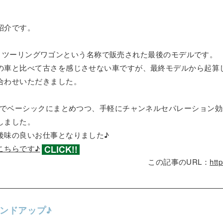
紹介です。
R型で、ツーリングワゴンという名称で販売された最後のモデルです。
の車と比べて古さを感じさせない車ですが、最終モデルから起算し
合わせいただきました。
防振でベーシックにまとめつつ、手軽にチャンネルセパレーション
しました。
後味の良いお仕事となりました♪
こちらです♪
この記事のURL：
htt
ウンドアップ♪