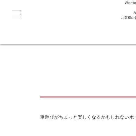
We offe
t
o
お客様の
g
g
l
e
n
a
v
i
g
a
t
i
o
n
車遊びがちょっと楽しくなるかもしれないホ