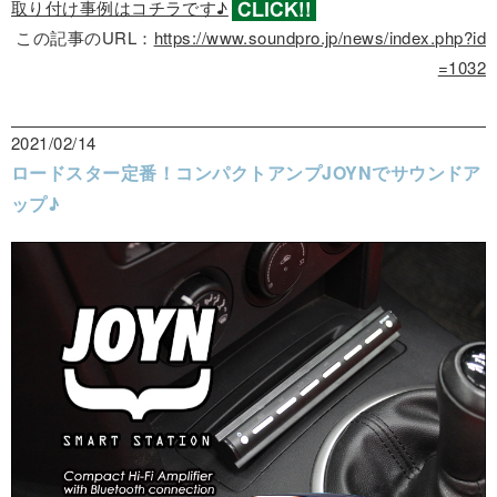
取り付け事例はコチラです♪
この記事のURL：
https://www.soundpro.jp/news/index.php?id
=1032
2021/02/14
ロードスター定番！コンパクトアンプJOYNでサウンドア
ップ♪