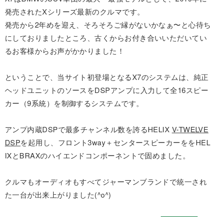
発売されたXシリーズ最新のクルマです。
発売から2年めを迎え、そろそろご縁がないかなぁ〜と心待ち
にしておりましたところ、古くからお付き合いいただいてい
るお客様からお声がかかりました！
ということで、当サイト初登場となるX7のシステムは、純正
ヘッドユニットのソースをDSPアンプに入力して全16スピー
カー（9系統）を制御するシステムです。
アンプ内蔵DSPで最多チャンネル数を誇るHELIX
V-TWELVE
DSP
を起用し、フロント3way＋センタースピーカーををHEL
IXとBRAXのハイエンドコンポーネントで固めました。
クルマもオーディオもすべてジャーマンブランドで統一され
た一台が出来上がりました(^o^)