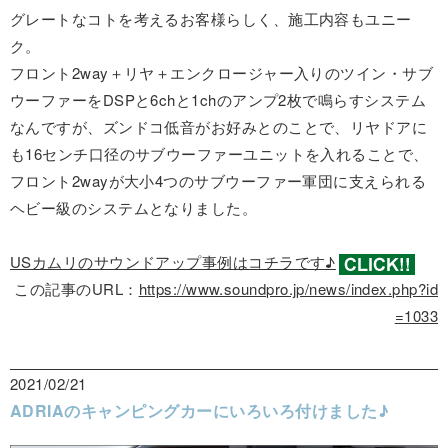
グレートなコトを考えるお客様らしく、施工内容もユニー
ク。
フロント2way＋リヤ＋エンクロージャー入りのツイン・サブ
ウーファーをDSPと6chと1chのアンプ2枚で鳴らすシステム
なんですが、ズンドコ低音がお好みとのことで、リヤドアに
も16センチ口径のサブウーファーユニットを入れることで、
フロント2wayが大小4つのサブウーファー軍団に支えられる
ヘビー級のシステムとなりました。
USカムリのサウンドアップ事例はコチラです♪
この記事のURL：
https://www.soundpro.jp/news/index.php?id
=1033
2021/02/21
ADRIAのキャンピングカーにいろいろ付けました♪