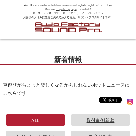
We offer car audio installation services in English—right here in Tokyo!
t
See our
English top page
for details!
o
カーオーディオ・ナビ カーセキュリティ プロショップ
g
お客様のお悩みに豊富な実績で応えるお店。サウンドプロのサイトです。
g
l
e
n
a
v
i
g
新着情報
a
t
i
o
n
車遊びがちょっと楽しくなるかもしれないホットニュースは
こちらです
ALL
取付事例新着