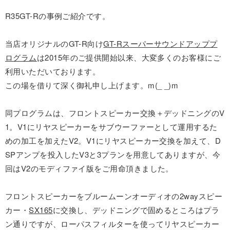
R35GT-Rの事例ご紹介です。
当店オリジナルのGT-R向け
GT-Rスーパーサウンドアッププ
ログラム
は2015年のご提供開始以来、大変多くのお客様にご
利用いただいております。
この場を借りて深く御礼申し上げます。m(_ _)m
同プログラムは、フロントスピーカー交換＋デッドニングのV
1。V1にリヤスピーカーをサブウーファーとして運用するた
めの加工を加えたV2。V1にリヤスピーカー交換を加えて、D
SPアンプを投入したV3と3プランを用意してありますが、今
回はV2のモディファイ版をご用命頂きました。
フロントスピーカーをブルームーンオーディオの2wayスピー
カー・
SX165
に交換し、デッドニングで固めるところはプラ
ン通りですが、ローパスフィルターを使ってリヤスピーカー