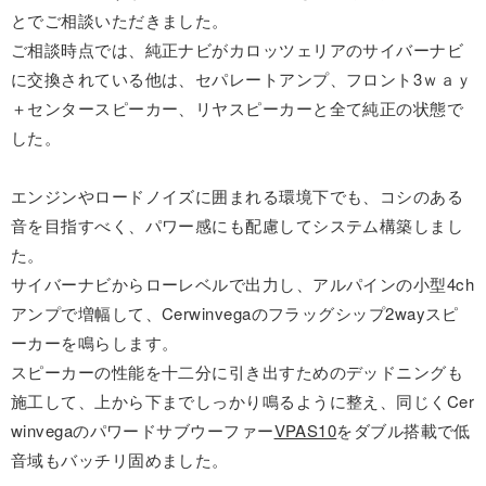
とでご相談いただきました。
ご相談時点では、純正ナビがカロッツェリアのサイバーナビ
に交換されている他は、セパレートアンプ、フロント3ｗａｙ
＋センタースピーカー、リヤスピーカーと全て純正の状態で
した。
エンジンやロードノイズに囲まれる環境下でも、コシのある
音を目指すべく、パワー感にも配慮してシステム構築しまし
た。
サイバーナビからローレベルで出力し、アルパインの小型4ch
アンプで増幅して、Cerwinvegaのフラッグシップ2wayスピ
ーカーを鳴らします。
スピーカーの性能を十二分に引き出すためのデッドニングも
施工して、上から下までしっかり鳴るように整え、同じくCer
winvegaのパワードサブウーファー
VPAS10
をダブル搭載で低
音域もバッチリ固めました。