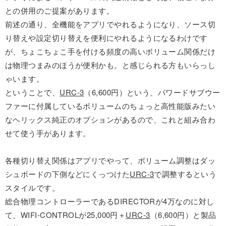
との併用のご提案があります。
前述の通り、全機能をアプリでやれるようになり、ソース切
り替えや設定切り替えを便利にやれるようになるわけです
が、ちょこちょこ手を付ける頻度の高いボリューム関係だけ
は物理つまみのほうが便利かも。と感じられる方もいらっし
ゃいます。
ということで、
URC-3
（6,600円）という、パワードサブウー
ファーに付属しているボリュームのちょっと高性能版みたい
なヘリックス純正のオプションがあるので、これと組み合わ
せて使う手があります。
各種切り替え関係はアプリでやって、ボリューム調整はダッ
シュボードの下側などにくっつけた
URC-3
で調整するという
スタイルです。
総合物理コントローラーであるDIRECTORが4万なのに対し
て、WIFI-CONTROLが25,000円＋
URC-3
（6,600円）と製品