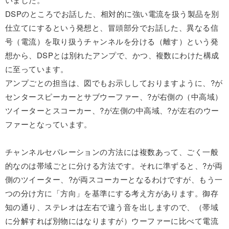
DSPのところでお話した、相対的に強い電流を扱う製品を別
仕立てにするという発想と、冒頭部分でお話した、異なる信
号（電流）を取り扱うチャンネルを分ける（離す）という発
想から、DSPとは別れたアンプで、かつ、複数にわけた構成
に至っています。
アンプごとの担当は、図でもお示ししておりますように、?が
センタースピーカーとサブウーファー、?が右側の（中高域）
ツイーターとスコーカー、?が左側の中高域、?が左右のウー
ファーとなっています。
チャンネルセパレーションの方法には複数あって、ごく一般
的なのは帯域ごとに分ける方法です。それに準ずると、?が両
側のツイーター、?が両スコーカーとなるわけですが、もう一
つの分け方に「方向」を基準にする考え方があります。御存
知の通り、ステレオは左右で違う音を出しますので、（帯域
に分解すれば別物にはなりますが）ウーファーに比べて電流