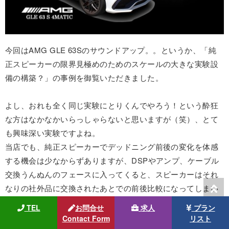
今回はAMG GLE 63Sのサウンドアップ。。というか、「純
正スピーカーの限界見極めのためのスケールの大きな実験設
備の構築？」の事例を御覧いただきました。
よし、おれも全く同じ実験にとりくんでやろう！という酔狂
な方はなかなかいらっしゃらないと思いますが（笑）、とて
も興味深い実験ですよね。
当店でも、純正スピーカーでデッドニング前後の変化を体感
する機会は少なからずありますが、DSPやアンプ、ケーブル
交換うんぬんのフェースに入ってくると、スピーカーはそれ
なりの社外品に交換されたあとでの前後比較になってしまい
ますので、興味津々でした。
TEL
お問合せ
求人
プラン
Contact Form
リスト