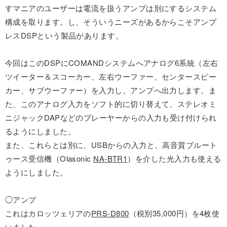
すマニアのユーザーは電流を扱うアンプは別にするシステム
構成を取ります。し、そういうニーズがあるからこそアンプ
レスDSPという製品があります。
今回はこのDSPにCOMANDシステムへアナログ6系統（左右
ツイーター＆スコーカー、左右ウーファー、センタースピー
カー、サブウーファー）を入力し、アンプへ出力します。ま
た、このアナログ入力をソフト的に切り替えて、ステレオミ
ニジャックDAPなどのプレーヤーからの入力も受け付けられ
るようにしました。
また、これらとは別に、USBからの入力と、高音質ブルート
ゥース受信機（Olasonic
NA-BTR1
）を介した光入力も使える
ようにしました。
◯アンプ
これはカロッツェリアの
PRS-D800
（税別35,000円）を4枚使
いました。