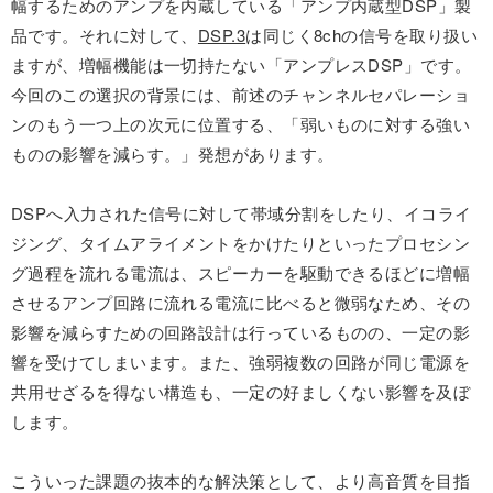
幅するためのアンプを内蔵している「アンプ内蔵型DSP」製
品です。それに対して、
DSP.3
は同じく8chの信号を取り扱い
ますが、増幅機能は一切持たない「アンプレスDSP」です。
今回のこの選択の背景には、前述のチャンネルセパレーショ
ンのもう一つ上の次元に位置する、「弱いものに対する強い
ものの影響を減らす。」発想があります。
DSPへ入力された信号に対して帯域分割をしたり、イコライ
ジング、タイムアライメントをかけたりといったプロセシン
グ過程を流れる電流は、スピーカーを駆動できるほどに増幅
させるアンプ回路に流れる電流に比べると微弱なため、その
影響を減らすための回路設計は行っているものの、一定の影
響を受けてしまいます。また、強弱複数の回路が同じ電源を
共用せざるを得ない構造も、一定の好ましくない影響を及ぼ
します。
こういった課題の抜本的な解決策として、より高音質を目指