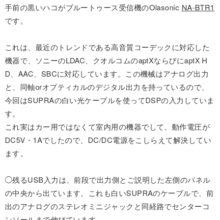
手前の黒いハコがブルートゥース受信機のOlasonic
NA-BTR1
です。
これは、最近のトレンドである高音質コーデックに対応した
機器で、ソニーのLDAC、クオルコムのaptXならびにaptX H
D、AAC、SBCに対応しています。この機械はアナログ出力
と、同軸orオプティカルのデジタル出力を持っているので、
今回はSUPRAの白い光ケーブルを使ってDSPの入力していま
す。
これ実はカー用ではなくて室内用の機器でして、動作電圧が
DC5V・1Aでしたので、DC/DC電源をこしらえて解決してい
ます。
◯残るUSB入力は、前段で出力側とご説明した左側のパネル
の中央から出ています。これも白いSUPRAのケーブルで、前
出のアナログのステレオミニジャックと同経路でセンターコ
ンソールまで伸びています。