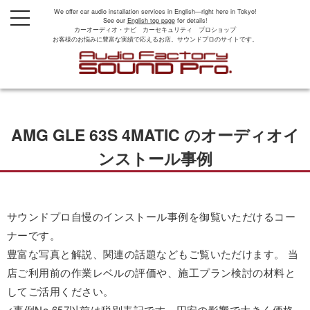
We offer car audio installation services in English—right here in Tokyo!
t
See our
English top page
for details!
o
カーオーディオ・ナビ カーセキュリティ プロショップ
g
お客様のお悩みに豊富な実績で応えるお店。サウンドプロのサイトです。
g
l
e
n
a
v
i
g
AMG GLE 63S 4MATIC のオーディオイ
a
t
i
ンストール事例
o
n
サウンドプロ自慢のインストール事例を御覧いただけるコー
ナーです。
豊富な写真と解説、関連の話題などもご覧いただけます。 当
店ご利用前の作業レベルの評価や、施工プラン検討の材料と
してご活用ください。
<事例No.657以前は税別表記です。円安の影響で大きく価格