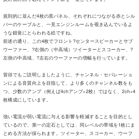
規則的に並んだ4枚の黒パネル、それぞれにつながる赤とシル
バーのケーブルと、一見エンジンルームを覗き込んでいるよ
うな錯覚にとらわれる絵ですね。
前述の通り、この4枚でフロント?センタースピーカーとサブ
ウーファー、?右側の（中高域）ツイーターとスコーカー、?
左側の中高域、?左右のウーファーの増幅を行っています。
冒頭でもご説明しましたように、チャンネル・セパレーショ
ンによる音質向上を目指して、より多くのチャンネル数をも
つ、少数のアンプ（例えば4chアンプ×2枚）ではなく、2ch×4
枚構成にしています。
強い電流が弱い電流に与える影響を軽減することを目的とし
ているので、第一の定石としては、同レベルの帯域を1枚にま
とめる方法が採られます。ツイーター、スコーカー、ウーフ