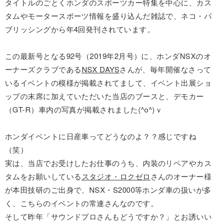
タイトルのごとくホンダのスポーツカー特集を中心に、カス
タムやモータースポーツ情報を盛り込んだ雑誌で、ネコ・パ
ブリッシングから年4回発刊されています。
この最新号となる92号（2019年2月号）に、ホンダNSXのオ
ーナーズクラブである
NSX DAYS
さんが、毎年開催なさって
いるイベントの模様が掲載されてまして、イベント出展ショ
ップの末席に加えていただいた当店のブースと、デモカー
（GT-R）車内の写真が掲載されました(^o^)ｖ
ホンダイベントに日産車ってどうなのよ？？感じですね
（笑）
実は、当店でお受けしたお仕事のうち、内装のリペアやカス
タムをお願いしている
スタジオ・ロクゼロ
さんのオーナー様
が本田技研のご出身で、NSX・S2000等ホンダ車の扱いが多
く、こちらのイベントの常連さんなのです。
そして昨年「サウンドプロさんもどうですか？」とお誘いい