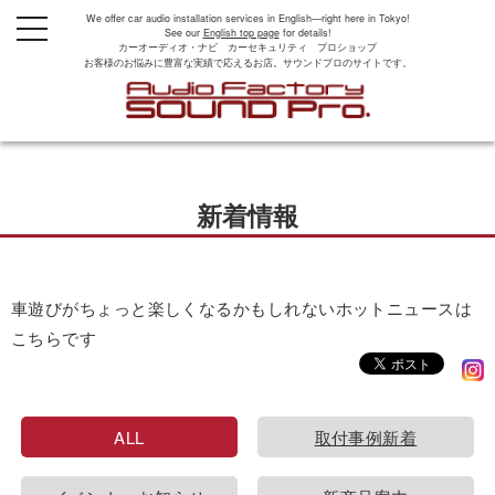
We offer car audio installation services in English—right here in Tokyo!
t
See our
English top page
for details!
o
カーオーディオ・ナビ カーセキュリティ プロショップ
g
お客様のお悩みに豊富な実績で応えるお店。サウンドプロのサイトです。
g
l
e
n
a
v
i
g
新着情報
a
t
i
o
n
車遊びがちょっと楽しくなるかもしれないホットニュースは
こちらです
ALL
取付事例新着