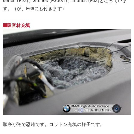
series (F22)、3series (F30/31)、4series (F32)となっていま
す。（が、E66にも付きます）
吸音材充填
順序が逆で恐縮です。コットン充填の様子です。