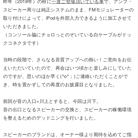
昨年（2018年）の秋に
一度ご登場頂いている車
で、アンプ・
スピーカー周りは純正システムのまま、FMモジュレーターの
取り付けによって、iPodを外部入力できるように加工させて
いただきました。
（コンソール脇にチョロっとのぞいている白ケーブルがドッ
クコネクタです）
当時の段階で、さらなる音質アップへの熱い！ご意向をお伝
えいただいていたので、再会はいつ頃かと楽しみにしていた
のですが、思いのほか早く(^o^；)ご連絡いただくことがで
き、時を置かずしての再度のお披露目となりました。
前回が音の入口=川上とすると、今回は川下。
音の出口となるスピーカーの交換と、スピーカーの稼働環境
を整えるためのデッドニングを行いました。
スピーカーのブランドは、オーナー様より期待を込めてご指