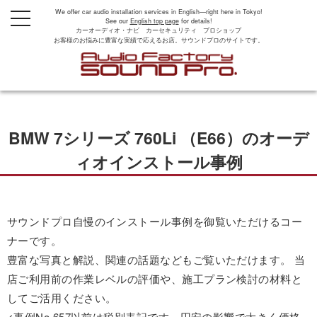
We offer car audio installation services in English—right here in Tokyo!
t
See our
English top page
for details!
o
カーオーディオ・ナビ カーセキュリティ プロショップ
g
お客様のお悩みに豊富な実績で応えるお店。サウンドプロのサイトです。
g
l
e
n
a
v
i
g
BMW 7シリーズ 760Li （E66）のオーデ
a
t
i
ィオインストール事例
o
n
サウンドプロ自慢のインストール事例を御覧いただけるコー
ナーです。
豊富な写真と解説、関連の話題などもご覧いただけます。 当
店ご利用前の作業レベルの評価や、施工プラン検討の材料と
してご活用ください。
<事例No.657以前は税別表記です。円安の影響で大きく価格