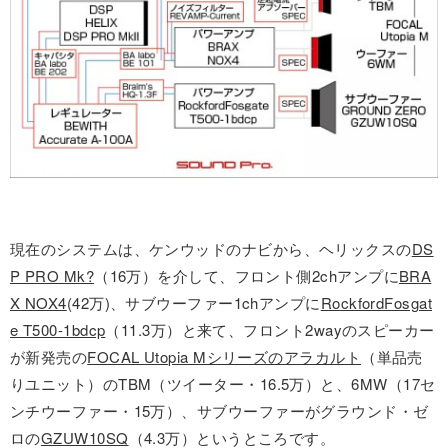
現在のシステムは、ケンウッドのナビから、ヘリックスの
DS
P PRO Mk?
（16万）を介して、フロント側2chアンプに
BRA
X NOX4
(42万)、サブウーファー1chアンプに
RockfordFosgat
e T500-1bdcp
（11.3万）と来て、フロント2wayのスピーカー
が新発売の
FOCAL Utopia Mシリーズのアラカルト
（単品売
りユニット）のTBM（ツイーター・16.5万）と、6MW（17セ
ンチウーファー・15万）、サブウーファーがグラウンド・ゼ
ロの
GZUW10SQ
（4.3万）というところです。