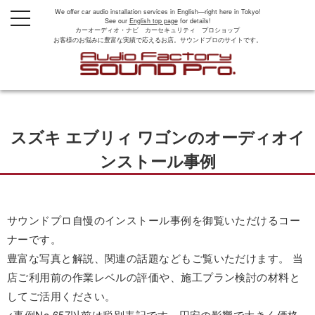
We offer car audio installation services in English—right here in Tokyo!
t
See our
English top page
for details!
o
カーオーディオ・ナビ カーセキュリティ プロショップ
g
お客様のお悩みに豊富な実績で応えるお店。サウンドプロのサイトです。
g
l
e
n
a
v
i
g
スズキ エブリィ ワゴンのオーディオイ
a
t
i
ンストール事例
o
n
サウンドプロ自慢のインストール事例を御覧いただけるコー
ナーです。
豊富な写真と解説、関連の話題などもご覧いただけます。 当
店ご利用前の作業レベルの評価や、施工プラン検討の材料と
してご活用ください。
<事例No.657以前は税別表記です。円安の影響で大きく価格