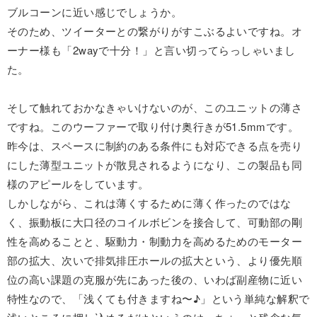
ブルコーンに近い感じでしょうか。
そのため、ツイーターとの繋がりがすこぶるよいですね。オ
ーナー様も「2wayで十分！」と言い切ってらっしゃいまし
た。
そして触れておかなきゃいけないのが、このユニットの薄さ
ですね。このウーファーで取り付け奥行きが51.5mmです。
昨今は、スペースに制約のある条件にも対応できる点を売り
にした薄型ユニットが散見されるようになり、この製品も同
様のアピールをしています。
しかしながら、これは薄くするために薄く作ったのではな
く、振動板に大口径のコイルボビンを接合して、可動部の剛
性を高めることと、駆動力・制動力を高めるためのモーター
部の拡大、次いで排気排圧ホールの拡大という、より優先順
位の高い課題の克服が先にあった後の、いわば副産物に近い
特性なので、「浅くても付きますね〜♪」という単純な解釈で