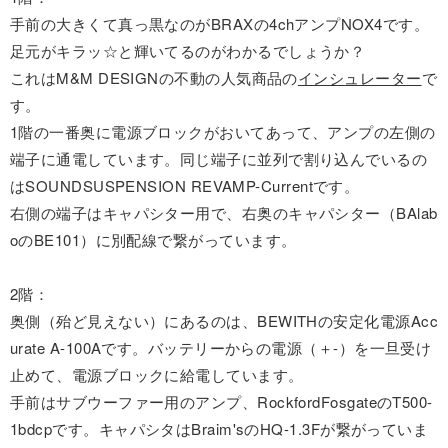
手前の大きくて真っ黒なのがBRAXの4chアンプNOX4です。
足元がキラッ☆と輝いてるのがわかるでしょうか？
これはM&M DESIGNの不動の人気商品の
インシュレーター
で
す。
1階の一番奥に電源ブロックがおいてあって、アンプの左側の
端子に通電しています。同じ端子に並列で割り込んでいるの
はSOUNDSUSPENSION REVAMP-Currentです。
右側の端子はキャパシター用で、右奥のキャパシター（BAlab
oのBE101）に別配線で繋がっています。
2階：
奥側（殆ど見えない）にあるのは、BEWITHの安定化電源Acc
urate A-100Aです。バッテリーからの電源（＋-）を一旦受け
止めて、電源ブロックに給電しています。
手前はサブウーファー用のアンプ、RockfordFosgateのT500-
1bdcpです。キャパシタはBraim'sのHQ-1.3Fが繋がっていま