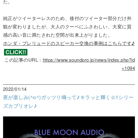
た。
純正がツイーターレスのため、後付のツイーター部分だけ外
観が変わりましたが、大人のクーペにふさわしい、大変に質
感の高い音に満たされた空間が出来上がりました。
ホンダ・プレリュードのスピーカー交換の事例はこちらです♪
この記事のURL：
https://www.soundpro.jp/news/index.php?id
=1094
2022/01/14
夜が楽しみ(^o^)ガッツリ鳴って♪キラッと輝く☆1シリー
ズカブリオレ♪