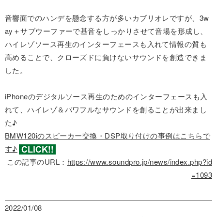
音響面でのハンデを懸念する方が多いカブリオレですが、3w
ay＋サブウーファーで基音をしっかりさせて音場を形成し、
ハイレゾソース再生のインターフェースも入れて情報の質も
高めることで、クローズドに負けないサウンドを創造できま
した。
iPhoneのデジタルソース再生のためのインターフェースも入
れて、ハイレゾ＆パワフルなサウンドを創ることが出来まし
た♪
BMW120iのスピーカー交換・DSP取り付けの事例はこちらで
す♪
この記事のURL：
https://www.soundpro.jp/news/index.php?id
=1093
2022/01/08