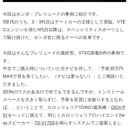
今回はホンダ・プレリュードの事例ご紹介です。
5世代のうち、2・3代目はデートカーの王様として君臨。VTE
Cエンジンを得た4代目以降は、スペシャリティスポーツとし
て駆け抜けた、ホンダ史に残るクーペの名車です。
今回はそんなプレリュードの最終型。VTEC搭載SiRの事例で
す。
中古でご購入時についていた古ナビを外して、「予算35万円
MAXで音を良くしたい。（ナビは要らない）」とご相談いた
だきました。
2DINのワクがあるので何でもできるんですが、インストール
スペースを大きく取らずに、予算を音質に全振りするとなれ
ば、、ということで、カロッツェリア1DINの最高峰・
DEH-P
01
をヘッドに据えて、同じくカロッツェリアのハイエンド2w
ayスピーカー・
TS-V173S
を鳴らすシステムでご提案しまし