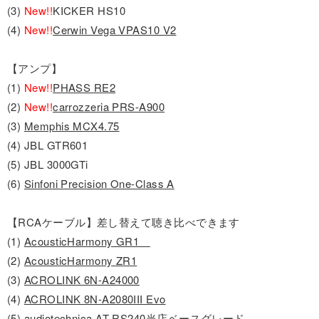
(3)
New!!
KICKER HS10
(4)
New!!
Cerwin Vega VPAS10 V2
【アンプ】
(1)
New!!
PHASS RE2
(2)
New!!
carrozzeria PRS-A900
(3)
Memphis MCX4.75
(4) JBL GTR601
(5) JBL 3000GTi
(6)
Sinfoni Precision One-Class A
【RCAケーブル】差し替えて聴き比べできます
(1)
AcousticHarmony GR1
(2)
AcousticHarmony ZR1
(3)
ACROLINK 6N-A24000
(4)
ACROLINK 8N-A2080III Evo
(5)
audiotechnica AT-RS240
当店ベースグレード