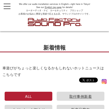
We offer car audio installation services in English—right here in Tokyo!
t
See our
English top page
for details!
o
カーオーディオ・ナビ カーセキュリティ プロショップ
g
お客様のお悩みに豊富な実績で応えるお店。サウンドプロのサイトです。
g
l
e
n
a
v
i
g
新着情報
a
t
i
o
n
車遊びがちょっと楽しくなるかもしれないホットニュースは
こちらです
ALL
取付事例新着