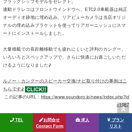
フラッグシップモデルをセレクト。
連動ドラレコはフロントウインドウへ。ETC2.0車載器は純正
オーディオ跡地に埋め込み。リアビューカメラは当店オリジ
ナルの埋め込みブラケットを使ってリアガーニッシュにスマ
ートにインストールしました。
大量積載での長距離移動でも疲れにくいと評判のカングー。
いろいろとスペックアップで、さらに快適にお過ごしいただ
けるようになりました♪
ルノー・カングーのスピーカー交換/ナビ取り付けの事例はこ
ちらです♪
この記事のURL：
https://www.soundpro.jp/news/index.php?id
=1087
TEL
お問合せ
求人
プラン
2021/12/10
Contact Form
リスト