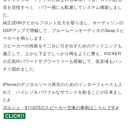
音を目指すべく、パワー感にも配慮してシステム構築しまし
た。
純正2DINナビからフロント出力を取り出し、オーディソンの
DSPアンプで増幅して、ブルームーンオーディオの3wayスピ
ーカーを鳴らします。
スピーカーの性能を十二分に引き出すためのデッドニングも
施工して、上から下までしっかり鳴るように整え、KICKER
の元気印パワードサブウーファーも搭載して、低音域もバッ
チリ固めました。
iPhoneのデジタルソース再生のためのインターフェースも入
れて、ハイレゾ＆パワフルなサウンドを創ることが出来まし
た♪
ポルシェ・911GT3のスピーカー交換の事例はこちらです♪