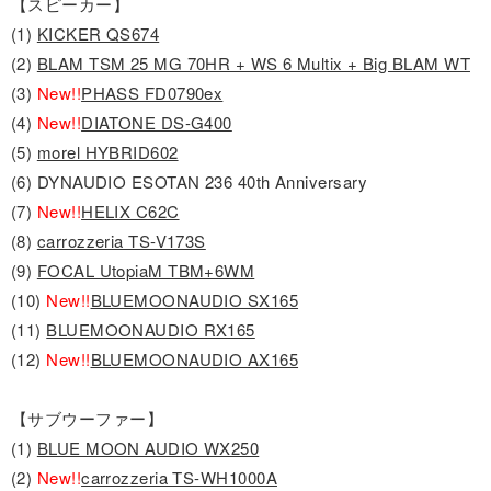
【スピーカー】
(1)
KICKER QS674
(2)
BLAM TSM 25 MG 70HR + WS 6 Multix + Big BLAM WT
(3)
New!!
PHASS FD0790ex
(4)
New!!
DIATONE DS-G400
(5)
morel HYBRID602
(6) DYNAUDIO ESOTAN 236 40th Anniversary
(7)
New!!
HELIX C62C
(8)
carrozzeria TS-V173S
(9)
FOCAL UtopiaM TBM+6WM
(10)
New!!
BLUEMOONAUDIO SX165
(11)
BLUEMOONAUDIO RX165
(12)
New!!
BLUEMOONAUDIO AX165
【サブウーファー】
(1)
BLUE MOON AUDIO WX250
(2)
New!!
carrozzeria TS-WH1000A