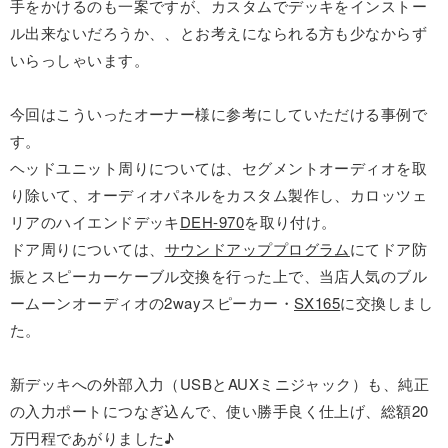
手をかけるのも一案ですが、カスタムでデッキをインストー
ル出来ないだろうか、、とお考えになられる方も少なからず
いらっしゃいます。
今回はこういったオーナー様に参考にしていただける事例で
す。
ヘッドユニット周りについては、セグメントオーディオを取
り除いて、オーディオパネルをカスタム製作し、カロッツェ
リアのハイエンドデッキ
DEH-970
を取り付け。
ドア周りについては、
サウンドアッププログラム
にてドア防
振とスピーカーケーブル交換を行った上で、当店人気のブル
ームーンオーディオの2wayスピーカー・
SX165
に交換しまし
た。
新デッキへの外部入力（USBとAUXミニジャック）も、純正
の入力ポートにつなぎ込んで、使い勝手良く仕上げ、総額20
万円程であがりました♪