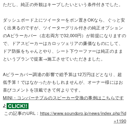
ただし、純正の外観はキープしたいという条件付きでした。
ダッシュボード上にツイーターをポン置きOKなら、ぐっと安
く出来るのですが、ツイーターグリル付きの純正オプション
のAピラーカバー（左右両方で32,000円）が前提になりますの
で、ドアスピーカーはカロッツェリアの廉価なものにして、
ドア防振をちゃんとやり、シート下ウーファーは純正のまま
というプランで提案→施工させていただきました。
Aピラーカバー調達の影響で総予算は12万円ほどとなり、超
低予算！ではなかったかもしれませんが、オーナー様にはお
喜びコメントを頂戴できて何よりです。
MINI・コンバーチブルのスピーカー交換の事例はこちらです
♪
この記事のURL：
https://www.soundpro.jp/news/index.php?id
=1190