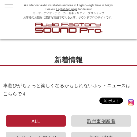
We offer car audio installation services in English—right here in Tokyo!
t
See our
English top page
for details!
o
カーオーディオ・ナビ カーセキュリティ プロショップ
g
お客様のお悩みに豊富な実績で応えるお店。サウンドプロのサイトです。
g
l
e
n
a
v
i
g
新着情報
a
t
i
o
n
車遊びがちょっと楽しくなるかもしれないホットニュースは
こちらです
ALL
取付事例新着