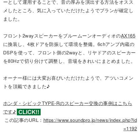
ーとして運用することで、音の厚みを演出する方法をオスス
メしたところ、気に入っていただけたようでプランが確定し
ました。
フロント2wayスピーカーをブルームーンオーディオの
AX165
に換装し、4枚ドアを防振して環境を整備。6chアンプ内蔵の
DSPを使って、フロント側の2wayと、リヤドアのスピーカー
を80Hzで切り分けて調整し、音場をきれいにまとめました。
オーナー様には大変お喜びいただけたようで、アツいコメン
トを頂戴できました♪
ホンダ・シビックTYPE-Rのスピーカー交換の事例はこちら
です♪
この記事のURL：
https://www.soundpro.jp/news/index.php?id
=1192