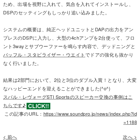
ため、出場を視野に入れて、気合を入れてインストールし、
DSPのセッティングもしっかり追い込みました。
システムの概要は、純正ヘッドユニットとDAPの出力をアン
プレスのDSPに入力し、大型の4chアンプを2台使って、フロ
ント3wayとサブウーファーを鳴らす内容で、デッドニングと
バッフル・スタビライザー・ウエイト
でドアの強化も抜かり
なく行いました。
結果は2部門において、2位と3位のダブル入賞！となり、大変
なハッピーエンドを迎えることができました(^o^)
スバル・レヴォーグSTI Sportsのスピーカー交換の事例はこ
ちらです♪
この記事のURL：
https://www.soundpro.jp/news/index.php?id
=1188
< 前へ
次へ >