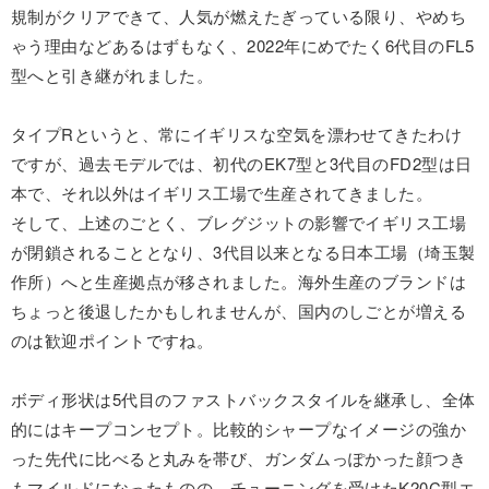
規制がクリアできて、人気が燃えたぎっている限り、やめち
ゃう理由などあるはずもなく、2022年にめでたく6代目のFL5
型へと引き継がれました。
タイプRというと、常にイギリスな空気を漂わせてきたわけ
ですが、過去モデルでは、初代のEK7型と3代目のFD2型は日
本で、それ以外はイギリス工場で生産されてきました。
そして、上述のごとく、ブレグジットの影響でイギリス工場
が閉鎖されることとなり、3代目以来となる日本工場（埼玉製
作所）へと生産拠点が移されました。海外生産のブランドは
ちょっと後退したかもしれませんが、国内のしごとが増える
のは歓迎ポイントですね。
ボディ形状は5代目のファストバックスタイルを継承し、全体
的にはキープコンセプト。比較的シャープなイメージの強か
った先代に比べると丸みを帯び、ガンダムっぽかった顔つき
もマイルドになったものの、チューニングを受けたK20C型エ