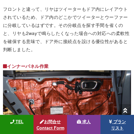
フロントと違って、リヤはツイーターもドア内にレイアウト
されているため、ドア内のどこかでツイーターとウーファー
に分岐しているはずです。その分岐点を探す手間を省くの
と、リヤも2wayで鳴らしたくなった場合への対応への柔軟性
を確保する意味で、ドア外に接続点を設ける優位性があると
判断しました。
インナーパネル作業
TEL
お問合せ
求人
プラン
Contact Form
リスト