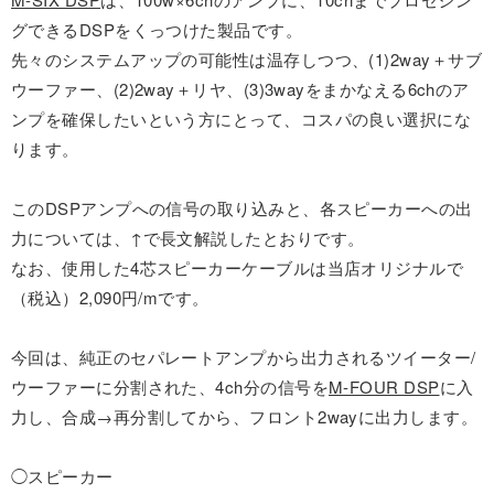
グできるDSPをくっつけた製品です。
先々のシステムアップの可能性は温存しつつ、(1)2way＋サブ
ウーファー、(2)2way＋リヤ、(3)3wayをまかなえる6chのア
ンプを確保したいという方にとって、コスパの良い選択にな
ります。
このDSPアンプへの信号の取り込みと、各スピーカーへの出
力については、↑で長文解説したとおりです。
なお、使用した4芯スピーカーケーブルは当店オリジナルで
（税込）2,090円/mです。
今回は、純正のセパレートアンプから出力されるツイーター/
ウーファーに分割された、4ch分の信号を
M-FOUR DSP
に入
力し、合成→再分割してから、フロント2wayに出力します。
◯スピーカー