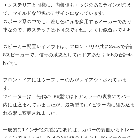
エクステリアと同様に、内装側もエッジのあるラインが消え
て、マイルドな印象のデザインになっています。
スポーツ系の中でも、差し色に赤を多用するメーカーであり
車なので、赤ステッチは不可欠ですね。よくお似合いです♪
スピーカー配置レイアウトは、フロント/リヤ共に2wayで合計
8スピーカーで、信号の系統としてはドアあたり1chの合計4c
hです。
フロントドアにはウーファーのみがレイアウトされていま
す。
ツイーターは、先代のFK8型ではドアミラーの裏側のカバー
内に仕込まれていましたが、最新型ではAピラー内に組み込ま
れる形に変更されました。
一般的な1インチ径の製品であれば、カバーの裏側からトレー
ドインできますが、今回の
AX165
のような大型ツイーターの