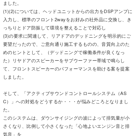
ました。
(1)(2)については、ヘッドユニットからの出力をDSPアンプに
入力し、標準のフロント2wayをお好みの社外品に交換し、き
っちりとドア防振して環境を整えることで対応し
(3)の要求に関連して、リアドアのデッドニングを明示的にご
要望だったので、ご意向通り施工するものの、音質向上のた
めのヒントとして、（デッドニングで稼働条件が良くなっ
た）リヤドアのスピーカーをサブウーファー帯域で鳴らし
て、フロントスピーカーのパフォーマンスを助ける案を提案
しました。
そして、「アクティブサウンドコントロールシステム（AS
C）」への対処をどうするか・・・が悩みどころとなりまし
た。
このシステムは、ダウンサイジングの波によって排気量が小
さくなり、比例して小さくなった「心地よいエンジン音と排
気音」を