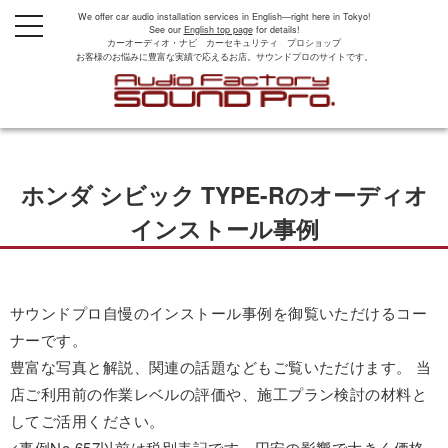
We offer car audio installation services in English—right here in Tokyo!
t
See our
English top page
for details!
o
カーオーディオ・ナビ カーセキュリティ プロショップ
g
お客様のお悩みに豊富な実績で応えるお店。サウンドプロのサイトです。
g
l
e
n
a
v
i
g
ホンダ シビック TYPE-Rのオーディオ
a
t
i
インストール事例
o
n
サウンドプロ自慢のインストール事例を御覧いただけるコー
ナーです。
豊富な写真と解説、関連の話題などもご覧いただけます。 当
店ご利用前の作業レベルの評価や、施工プラン検討の材料と
してご活用ください。
<事例No.657以前は税別表記です。円安の影響で大きく価格