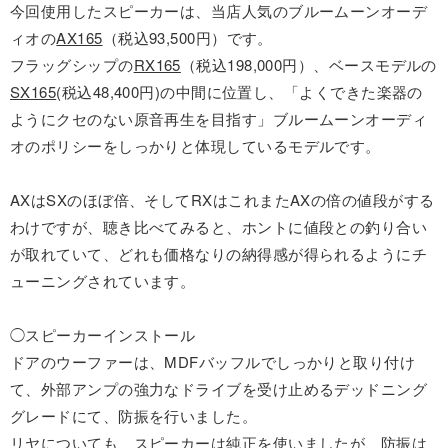
今回使用したスピーカーは、当店人気のブルームーンオーデ
ィオの
AX165
（税込93,500円）です。
フラッグシップの
RX165
（税込198,000円）、ベースモデルの
SX165
(税込48,400円)の中間に位置し、「よくできた楽器の
ようにクセのない原音再生を目指す」ブルームーンオーディ
オのポリシーをしっかりと体現しているモデルです。
AXはSXのほぼ倍、そしてRXはこれまたAXの倍の値段がする
わけですが、聴き比べてみると、ホントに値段との釣り合い
が取れていて、どれも価格なりの納得感が得られるようにチ
ューニングされています。
◯スピーカーインストール
ドアのウーファーは、MDFバッフルでしっかりと取り付け
て、外部アンプの強力なドライブを受け止めるデッドニング
グレードにて、防振を行いました。
リヤについても、スピーカーは純正を使いましたが、防振は