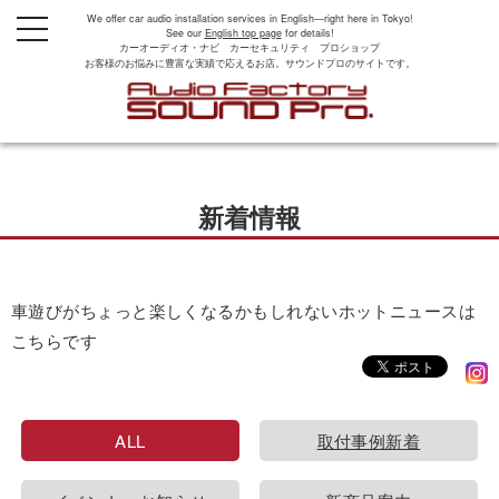
We offer car audio installation services in English—right here in Tokyo!
t
See our
English top page
for details!
o
カーオーディオ・ナビ カーセキュリティ プロショップ
g
お客様のお悩みに豊富な実績で応えるお店。サウンドプロのサイトです。
g
l
e
n
a
v
i
g
新着情報
a
t
i
o
n
車遊びがちょっと楽しくなるかもしれないホットニュースは
こちらです
ALL
取付事例新着