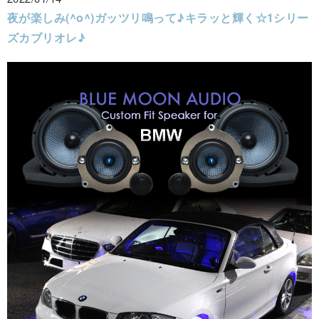
夜が楽しみ(^o^)ガッツリ鳴って♪キラッと輝く☆1シリー
ズカブリオレ♪