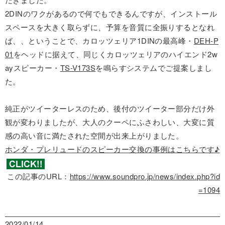
2DINのワクがあるので何でもできるんですが、インストール
スペースを大きく取らずに、予算を音質に全振りするとなれ
ば、、ということで、カロッツェリア1DINの最高峰・
DEH-P
01
をヘッドに据えて、同じくカロッツェリアのハイエンド2w
ayスピーカー・
TS-V173S
を鳴らすシステムでご提案しまし
た。
純正がツイーターレスのため、後付のツイーター部分だけ外
観が変わりましたが、大人のクーペにふさわしい、大変に質
感の高い音に満たされた空間が出来上がりました。
ホンダ・プレリュードのスピーカー交換の事例はこちらです♪
この記事のURL：
https://www.soundpro.jp/news/index.php?id
=1094
2022/01/14