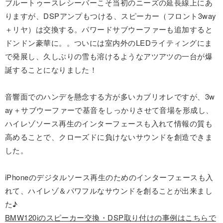
ブルートゥースレシーバーこそ当初のニーズの延長線上にあ
りますが、DSPアンプもつける、スピーカー（フロント3way
＋リヤ）は交換する。パワードサブウーファーも追加すると
ドンドン豪華に。。ついには室内外のLEDライティングにま
で発展し、久しぶりの雪も溶けるようなアツアツの一台が爆
誕することになりました！
音響面でのハンデを懸念する方が多いカブリオレですが、3w
ay＋サブウーファーで基音をしっかりさせて音場を形成し、
ハイレゾソース再生のインターフェースも入れて情報の質も
高めることで、クローズドに負けないサウンドを創造できま
した。
iPhoneのデジタルソース再生のためのインターフェースも入
れて、ハイレゾ＆パワフルなサウンドを創ることが出来まし
た♪
BMW120iのスピーカー交換・DSP取り付けの事例はこちらで