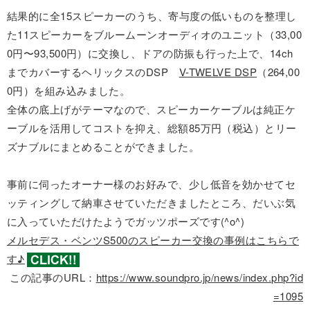
結果的に全15スピーカーのうち、寄与度の低いものを整理し
た11スピーカーをブルームーンオーディオのユニット（33,00
0円〜93,500円）に交換し、ドアの防振も行った上で、14ch
までカバーするヘリックスのDSP
V-TWELVE DSP
（264,00
0円）を組み込みました。
全体の底上げがテーマなので、スピーカーケーブルは純正ケ
ーブルを活用してコストを抑え、総額85万円（税込）とリー
ズナブルにまとめることができました。
事前に伺ったオーナー様のお好みで、少し低音を効かせてセ
ッティングして納車させていただきましたところ、だいぶ気
に入っていただけたようでガッツポーズです(^o^)
メルセデス・ベンツS500のスピーカー交換の事例はこちらで
す♪
この記事のURL：
https://www.soundpro.jp/news/index.php?id
=1095