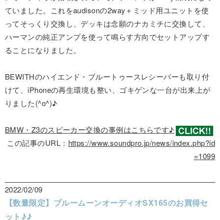
ていました。これをaudisonの2way＋ミッド用ユニットを使
ってそっくり交換し、デッキは念願のナカミチに交換して、
ハーマンの純正アンプを使って鳴らす方向でセットアップす
ることになりました。
BEWITHのハイエンド・ブルートゥースレシーバーも取り付
けて、iPhoneの再生環境も整い、ゴキゲンな一台が出来上が
りました(^o^)♪
BMW・Z3のスピーカー交換の事例はこちらです♪
この記事のURL：
https://www.soundpro.jp/news/index.php?id
=1099
2022/02/09
【数量限定】ブルームーンオーディオSX165のお買得セ
ット♪♪