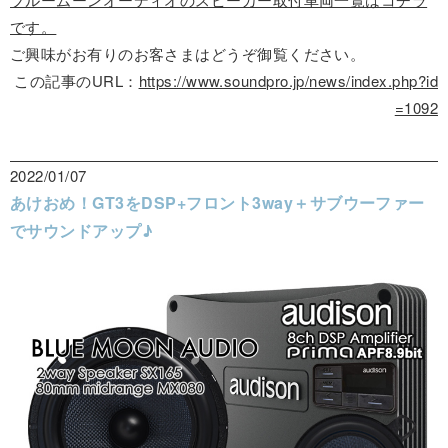
です。
ご興味がお有りのお客さまはどうぞ御覧ください。
この記事のURL：
https://www.soundpro.jp/news/index.php?id
=1092
2022/01/07
あけおめ！GT3をDSP+フロント3way＋サブウーファー
でサウンドアップ♪