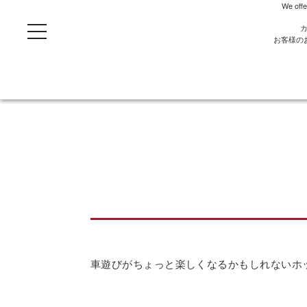
We offe
t
o
お客様の
g
g
l
e
n
a
v
i
g
a
t
i
o
n
車遊びがちょっと楽しくなるかもしれないホ