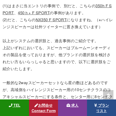
(1)はまさに当エントリの事例で、別だと、こちらの
350h F S
PORT
、
450ｈ+ F SPORT
の事例があります。
(2)だと、こちらの
NX350 F SPORT
になりますね。（※ハイレ
ンジスピーカーは社外ツイーターに置き換えています）
以上がシステムの選択肢と、過去事例のご紹介です。
上記いずれにおいても、スピーカーはブルームーンオーディ
オの製品を使っておりますが、他ブランドの選択肢を検討さ
れたい方もいらっしゃると思いますので、以下に選択肢をご
紹介いたします。
一般的な2wayスピーカーセットなら星の数ほどあるのです
が、高域側をハイレンジスピーカー用の10センチクラスのコ
アキシャルスピーカーにする条件と、センター用に8センチク
ラスのスピーカーも同ブランドで揃えるとなると、だいぶ絞
TEL
お問合せ
求人
プラン
られてきます。
Contact Form
リスト