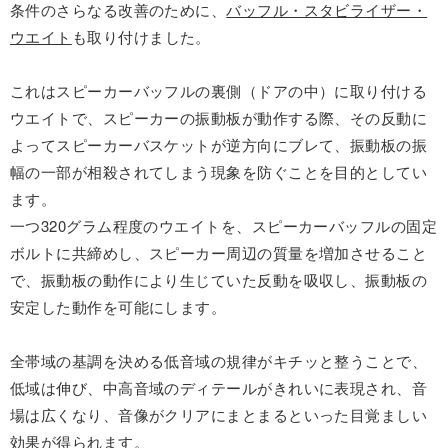
条件のさらなる改善のために、
バッフル・スタビライザー・
ウエイト
も取り付けました。
これはスピーカーバッフルの裏側（ドアの中）に取り付ける
ウエイトで、スピーカーの振動板が動作する際、その反動に
よってスピーカーバスケットが逆方向にブレて、振動板の振
幅の一部が相殺されてしまう現象を防ぐことを目的としてい
ます。
一つ320グラム程度のウエイトを、スピーカーバッフルの固定
ボルトに共締めし、スピーカー周辺の質量を増加させること
で、振動板の動作により生じていた反動を吸収し、振動板の
安定した動作を可能にします。
全帯域の基調を決める低音域の規律がキチッと整うことで、
低域は伸び、中高音域のディテールがきれいに表現され、音
場は広くなり、音像がクリアにまとまるといった目覚ましい
効果が得られます。