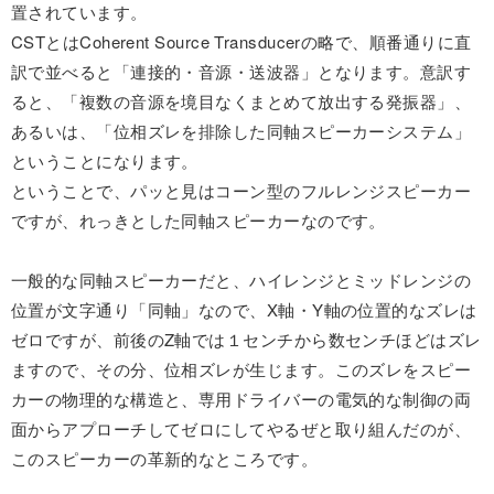
置されています。
CSTとはCoherent Source Transducerの略で、順番通りに直
訳で並べると「連接的・音源・送波器」となります。意訳す
ると、「複数の音源を境目なくまとめて放出する発振器」、
あるいは、「位相ズレを排除した同軸スピーカーシステム」
ということになります。
ということで、パッと見はコーン型のフルレンジスピーカー
ですが、れっきとした同軸スピーカーなのです。
一般的な同軸スピーカーだと、ハイレンジとミッドレンジの
位置が文字通り「同軸」なので、X軸・Y軸の位置的なズレは
ゼロですが、前後のZ軸では１センチから数センチほどはズレ
ますので、その分、位相ズレが生じます。このズレをスピー
カーの物理的な構造と、専用ドライバーの電気的な制御の両
面からアプローチしてゼロにしてやるぜと取り組んだのが、
このスピーカーの革新的なところです。