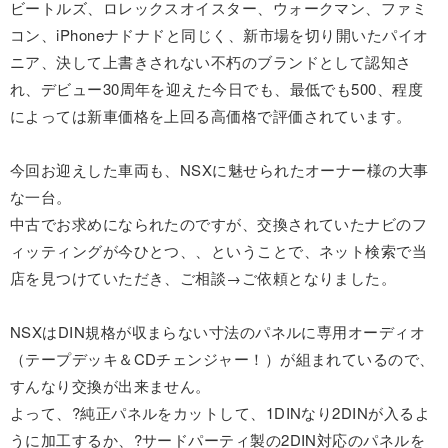
ビートルズ、ロレックスオイスター、ウォークマン、ファミ
コン、iPhoneナドナドと同じく、新市場を切り開いたパイオ
ニア、決して上書きされない不朽のブランドとして認知さ
れ、デビュー30周年を迎えた今日でも、最低でも500、程度
によっては新車価格を上回る高価格で評価されています。
今回お迎えした車両も、NSXに魅せられたオーナー様の大事
な一台。
中古でお求めになられたのですが、交換されていたナビのフ
ィッティングが今ひとつ、、ということで、ネット検索で当
店を見つけていただき、ご相談→ご依頼となりました。
NSXはDIN規格が収まらない寸法のパネルに専用オーディオ
（テープデッキ＆CDチェンジャー！）が組まれているので、
すんなり交換が出来ません。
よって、?純正パネルをカットして、1DINなり2DINが入るよ
うに加工するか、?サードパーティ製の2DIN対応のパネルを