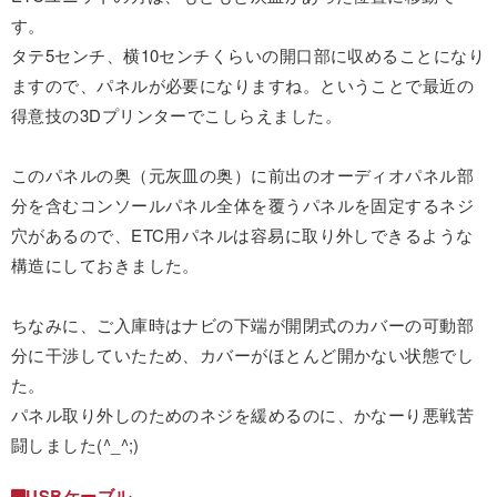
す。
タテ5センチ、横10センチくらいの開口部に収めることになり
ますので、パネルが必要になりますね。ということで最近の
得意技の3Dプリンターでこしらえました。
このパネルの奥（元灰皿の奥）に前出のオーディオパネル部
分を含むコンソールパネル全体を覆うパネルを固定するネジ
穴があるので、ETC用パネルは容易に取り外しできるような
構造にしておきました。
ちなみに、ご入庫時はナビの下端が開閉式のカバーの可動部
分に干渉していたため、カバーがほとんど開かない状態でし
た。
パネル取り外しのためのネジを緩めるのに、かなーり悪戦苦
闘しました(^_^;)
USBケーブル