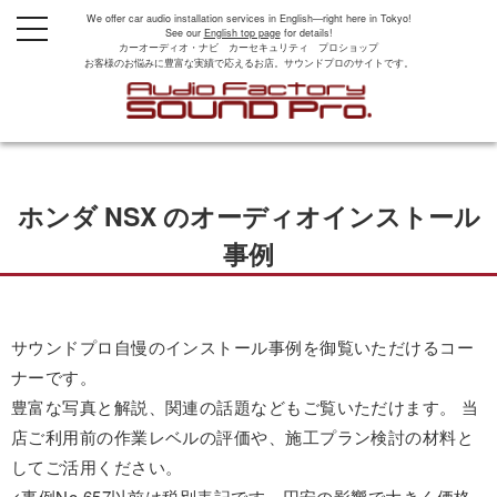
We offer car audio installation services in English—right here in Tokyo!
t
See our
English top page
for details!
o
カーオーディオ・ナビ カーセキュリティ プロショップ
g
お客様のお悩みに豊富な実績で応えるお店。サウンドプロのサイトです。
g
l
e
n
a
v
i
g
ホンダ NSX のオーディオインストール
a
t
i
事例
o
n
サウンドプロ自慢のインストール事例を御覧いただけるコー
ナーです。
豊富な写真と解説、関連の話題などもご覧いただけます。 当
店ご利用前の作業レベルの評価や、施工プラン検討の材料と
してご活用ください。
<事例No.657以前は税別表記です。円安の影響で大きく価格