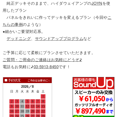
純正デッキそのままで、ハイダウェイアンプの
JOYN
を使
用したプラン
パネルをきれいに作ってデッキを変えるプラン（今回や
こ
ちらの事例
のような）
●細かいご要望対応系。
デッドニング
、
サウンドアッププログラム
など
ご予算に応じて柔軟にプランさせていただきます。
ご質問・ご用命のご連絡はお気軽にどうぞ♪
電話もお気軽に♪
03-5913-8450
です！