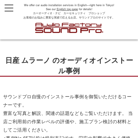
We offer car audio installation services in English—right here in Tokyo!
t
See our
English top page
for details!
o
カーオーディオ・ナビ カーセキュリティ プロショップ
g
お客様のお悩みに豊富な実績で応えるお店。サウンドプロのサイトです。
g
l
e
n
a
v
i
g
日産 ムラーノ のオーディオインストー
a
t
i
ル事例
o
n
サウンドプロ自慢のインストール事例を御覧いただけるコー
ナーです。
豊富な写真と解説、関連の話題などもご覧いただけます。 当
店ご利用前の作業レベルの評価や、施工プラン検討の材料と
してご活用ください。
<事例No.657以前は税別表記です。円安の影響で大きく価格