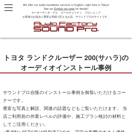
We offer car audio installation services in English—right here in Tokyo!
t
See our
English top page
for details!
o
カーオーディオ・ナビ カーセキュリティ プロショップ
g
お客様のお悩みに豊富な実績で応えるお店。サウンドプロのサイトです。
g
l
e
n
a
v
i
g
トヨタ ランドクルーザー 200(サハラ)の
a
t
i
オーディオインストール事例
o
n
サウンドプロ自慢のインストール事例を御覧いただけるコー
ナーです。
豊富な写真と解説、関連の話題などもご覧いただけます。 当
店ご利用前の作業レベルの評価や、施工プラン検討の材料と
してご活用ください。
<事例No.657以前は税別表記です。円安の影響で大きく価格