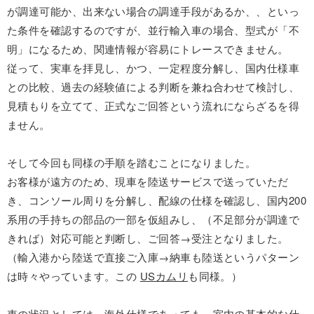
が調達可能か、出来ない場合の調達手段があるか、、といっ
た条件を確認するのですが、並行輸入車の場合、型式が「不
明」になるため、関連情報が容易にトレースできません。
従って、実車を拝見し、かつ、一定程度分解し、国内仕様車
との比較、過去の経験値による判断を兼ね合わせて検討し、
見積もりを立てて、正式なご回答という流れにならざるを得
ません。
そして今回も同様の手順を踏むことになりました。
お客様が遠方のため、現車を陸送サービスで送っていただ
き、コンソール周りを分解し、配線の仕様を確認し、国内200
系用の手持ちの部品の一部を仮組みし、（不足部分が調達で
きれば）対応可能と判断し、ご回答→受注となりました。
（輸入港から陸送で直接ご入庫→納車も陸送というパターン
は時々やっています。この
USカムリ
も同様。）
車の状況としては、海外仕様であっても、室内の基本的な仕