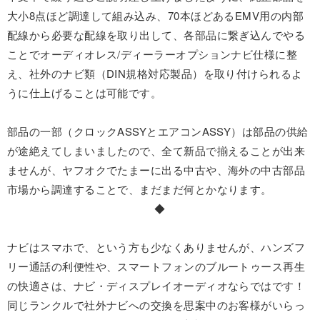
大小8点ほど調達して組み込み、70本ほどあるEMV用の内部
配線から必要な配線を取り出して、各部品に繋ぎ込んでやる
ことでオーディオレス/ディーラーオプションナビ仕様に整
え、社外のナビ類（DIN規格対応製品）を取り付けられるよ
うに仕上げることは可能です。
部品の一部（クロックASSYとエアコンASSY）は部品の供給
が途絶えてしまいましたので、全て新品で揃えることが出来
ませんが、ヤフオクでたまーに出る中古や、海外の中古部品
市場から調達することで、まだまだ何とかなります。
◆
ナビはスマホで、という方も少なくありませんが、ハンズフ
リー通話の利便性や、スマートフォンのブルートゥース再生
の快適さは、ナビ・ディスプレイオーディオならではです！
同じランクルで社外ナビへの交換を思案中のお客様がいらっ