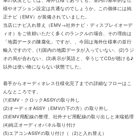
様やオプション設定は共通なのでしょうか。この個体には純
正ナビ（EMV）が装備されていました。
当店にナビ入れ替え（EMV→社外ナビ・ディスプレイオーデ
ィオ）をご依頼いただく多くのランクルの場合、その理由は
「地図データの陳腐化」ですが、、今回は海外仕様車の並行
輸入ですので、(1)国内の地図データが入っていない、(2)ラジ
オの局が合わない、(3)表示が英語と、辛うじてCDが聴ける♪
以外は使い物にならない状態でした。
着手からオーディオレス仕様化完了までの詳細なフローはこ
んなところです。
(1)EMV・クロックASSYの取り外し
(2)オーディオASSY（EMVの下の方）の取り外し
(3)EMV用配線の整理、社外ナビ用配線の取り出しと末端処理
(4)純正オーディオパネル取り付け
(5)エアコンASSYの取り付け（（2)と入れ替え）