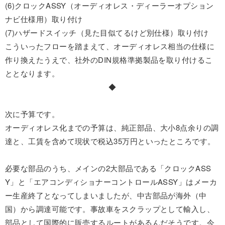
(6)クロックASSY（オーディオレス・ディーラーオプション
ナビ仕様用）取り付け
(7)ハザードスイッチ（見た目似てるけど別仕様）取り付け
こういったフローを踏まえて、オーディオレス相当の仕様に
作り換えたうえで、社外のDIN規格準拠製品を取り付けるこ
ととなります。
◆
次に予算です。
オーディオレス化までの予算は、純正部品、大小8点余りの調
達と、工賃を含めて現状で税込35万円といったところです。
必要な部品のうち、メインの2大部品である「クロックASS
Y」と「エアコンディショナーコントロールASSY」はメーカ
ー生産終了となってしまいましたが、中古部品が海外（中
国）から調達可能です。事故車をスクラップとして輸入し、
部品として国際的に販売するルートがあるんだそうです。今