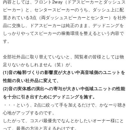
内容としては、フロント2way（ドアスピーカーとダッシュス
ピーカー）と、センタースピーカーのうち、ダッシュ上に配
置されている3点（両ダッシュスピーカーとセンター）を社外
品に交換し、ドアスピーカーは純正のまま、デッドニングを
しっかりやってスピーカーの稼働環境を整えるという内容で
す。
全部社外品に取り替えていないと、閲覧者の皆様としては物
足りないかもしれません（笑）が、
(1)音の輪郭づくりの影響度が大きい中高音域側のユニットを
性能の良い社外品に変えて、
(2)音の実体感の演出への寄与が大きい中低域ユニットの性能
を十分に引き出すためにデッドニングを施す。
・・・という、2点に絞って手を加えるだけで、かなーり聴き
心地がアップするのです。
したがって、コスパ最優先でなんとかしたいオーナー様にと
って、最善の方法と言えるわけです。