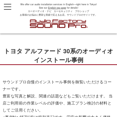
We offer car audio installation services in English—right here in Tokyo!
t
See our
English top page
for details!
o
カーオーディオ・ナビ カーセキュリティ プロショップ
g
お客様のお悩みに豊富な実績で応えるお店。サウンドプロのサイトです。
g
l
e
n
a
v
i
g
トヨタ アルファード 30系のオーディオ
a
t
i
インストール事例
o
n
サウンドプロ自慢のインストール事例を御覧いただけるコー
ナーです。
豊富な写真と解説、関連の話題などもご覧いただけます。 当
店ご利用前の作業レベルの評価や、施工プラン検討の材料と
してご活用ください。
<事例No.657以前は税別表記です。円安の影響で大きく価格