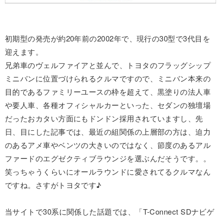
初期型の発売が約20年前の2002年で、現行の30型で3代目を
迎えます。
兄弟車のヴェルファイアと並んで、トヨタのフラッグシップ
ミニバンに位置づけられるクルマですので、ミニバン本来の
目的であるファミリーユースの枠を超えて、黒塗りの法人車
や要人車、各種オフィシャルカーといった、セダンの独壇場
だったおカタい方面にもドンドン採用されていますし、先
日、目にした記事では、最近の組関係の上層部の方は、迫力
のあるアメ車やベンツの大きいのではなく、節度のあるアル
ファードのエグゼクティブラウンジを選ぶんだそうです。。
笑っちゃうくらいにオールラウンドに愛されてるクルマなん
ですね。さすがトヨタです♪
当サイトで30系に関係した話題では、「T-Connect SDナビゲ