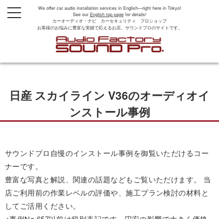
We offer car audio installation services in English—right here in Tokyo!
t
See our
English top page
for details!
o
カーオーディオ・ナビ カーセキュリティ プロショップ
g
お客様のお悩みに豊富な実績で応えるお店。サウンドプロのサイトです。
g
l
e
n
a
v
i
g
日産 スカイライン V36のオーディオイ
a
t
i
ンストール事例
o
n
サウンドプロ自慢のインストール事例を御覧いただけるコー
ナーです。
豊富な写真と解説、関連の話題などもご覧いただけます。 当
店ご利用前の作業レベルの評価や、施工プラン検討の材料と
してご活用ください。
<事例No.657以前は税別表記です。円安の影響で大きく価格