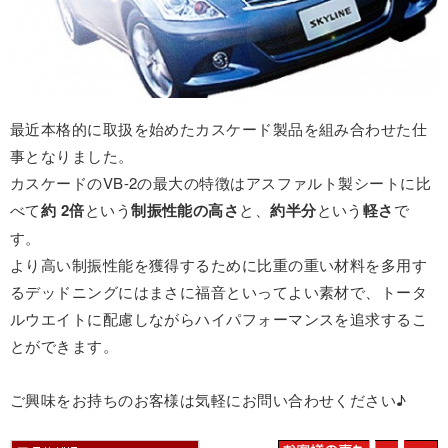
最近本格的に取扱を始めたカスケード製品を組み合わせた仕
事となりました。
カスケードのVB-2の最大の特徴はアスファルト製シートに比
べて
約 2倍
という
制振性能の高さ
と、
約半分
という
軽さ
で
す。
より高い制振性能を獲得するために比重の重い材料を多用す
るデッドニングにはまさに福音といってよい素材で、トータ
ルウエイトに配慮しながらハイパフォーマンスを追求するこ
とができます。
ご興味をお持ちのお客様は気軽にお問い合わせください♪