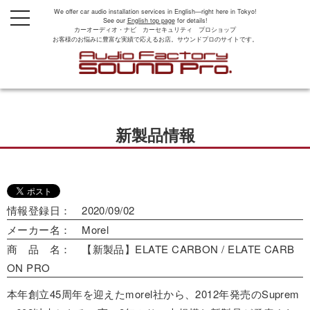
We offer car audio installation services in English—right here in Tokyo!
t
See our
English top page
for details!
o
カーオーディオ・ナビ カーセキュリティ プロショップ
g
お客様のお悩みに豊富な実績で応えるお店。サウンドプロのサイトです。
g
l
e
n
a
v
i
g
新製品情報
a
t
i
o
n
情報登録日： 2020/09/02
メーカー名： Morel
商 品 名： 【新製品】ELATE CARBON / ELATE CARB
ON PRO
本年創立45周年を迎えたmorel社から、2012年発売のSuprem