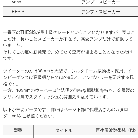
voce
アンプ・スピーカー
THESIS
アンプ・スピーカー
一番下のTHESISが最上級グレードということになりますが、実はこ
こだけ、長いことスピーカーが不在で、高級アンプだけで頑張って
いました。
そしてこの度の新発売で、めでたく空席が埋まることとなったわけ
です。
ツイーターの方は38mmと大型で、シルクドーム振動板を採用。イ
ンピーダンスは高級機ならではの6Ωと、アンプパワーを要求する風
格です。
一方、165mmのウーハーは半透明の独特な振動板を持ち、金属製の
グリル付属でスタイリッシュな雰囲気を湛えています。
以下が主要データです。詳細はページ下部に代理店さんのカタロ
グ・pdfをご参照ください。
型番
タイトル
再生周波数帯域
価格