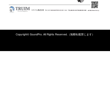
Copyright© SoundPro. All Rights Reserved.（無断転載禁じます）