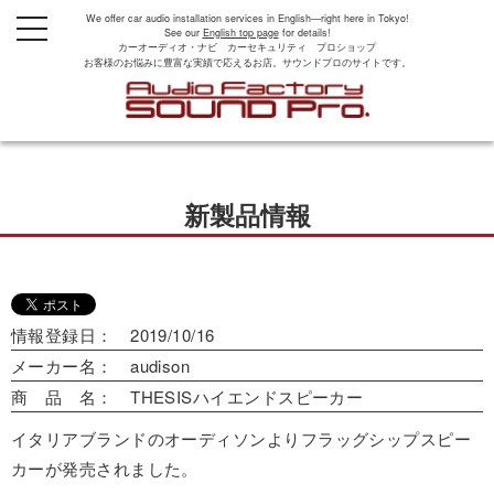
We offer car audio installation services in English—right here in Tokyo!
t
See our
English top page
for details!
o
カーオーディオ・ナビ カーセキュリティ プロショップ
g
お客様のお悩みに豊富な実績で応えるお店。サウンドプロのサイトです。
g
l
e
n
a
v
i
g
新製品情報
a
t
i
o
n
情報登録日： 2019/10/16
メーカー名： audison
商 品 名： THESISハイエンドスピーカー
イタリアブランドのオーディソンよりフラッグシップスピー
カーが発売されました。