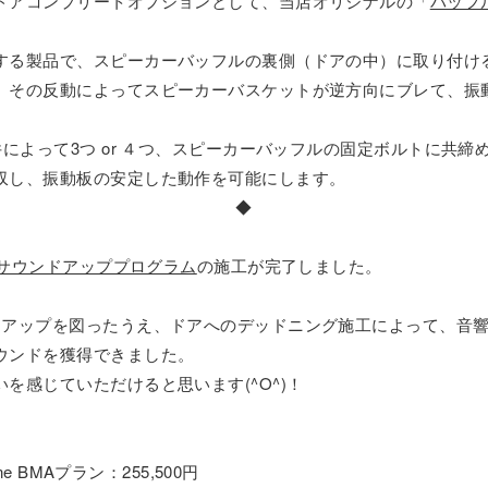
ドアコンプリートオプションとして、当店オリジナルの「
バッフ
する製品で、スピーカーバッフルの裏側（ドアの中）に取り付け
、その反動によってスピーカーバスケットが逆方向にブレて、振
件によって3つ or ４つ、スピーカーバッフルの固定ボルトに共
収し、振動板の安定した動作を可能にします。
◆
サウンドアッププログラム
の施工が完了しました。
クアップを図ったうえ、ドアへのデッドニング施工によって、音
ウンドを獲得できました。
を感じていただけると思います(^O^)！
e BMAプラン：255,500円