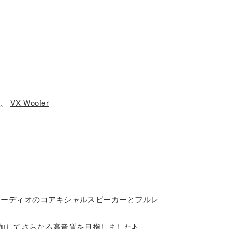
S
、
VX Woofer
オーディオのコアキシャルスピーカーとフルレ
加してさらなる高音質を目指しました♪