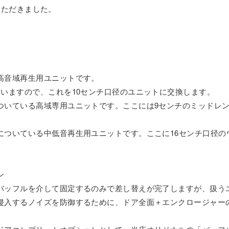
びいただきました。
高音域再生用ユニットです。
いますので、これを10センチ口径のユニットに交換します。
ついている高域専用ユニットです。ここには9センチのミッドレン
についている中低音再生用ユニットです。ここに16センチ口径の
ン
バッフルを介して固定するのみで差し替えが完了しますが、扱う
侵入するノイズを防御するために、ドア全面＋エンクロージャー