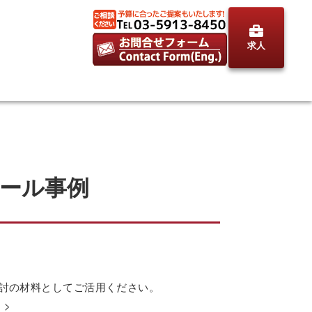
求人
トール事例
検討の材料としてご活用ください。
。>