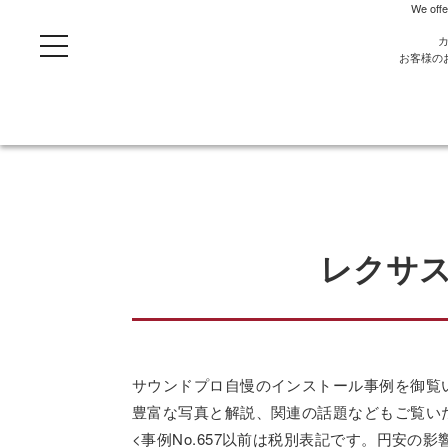
We offe
t
o
お客様の
g
g
l
e
n
a
v
i
g
a
t
i
o
レクサス
n
サウンドプロ自慢のインストール事例を御覧
豊富な写真と解説、関連の話題などもご覧い
<事例No.657以前は税別表記です。円安