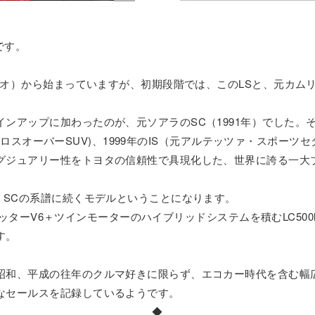
です。
ルシオ）から始まっていますが、初期段階では、このLSと、元カム
ンアップに加わったのが、元ソアラのSC（1991年）でした。そ
X（クロスオーバーSUV)、1999年のIS（元アルテッツァ・スポーツ
グジュアリー性をトヨタの信頼性で具現化した、世界に誇る一大
、SCの系譜に続くモデルということになります。
.5リッターV6＋ツインモーターのハイブリッドシステムを積むLC50
す。
昭和、平成の往年のクルマ好きに限らず、エコカー時代を含む幅
なセールスを記録しているようです。
◆