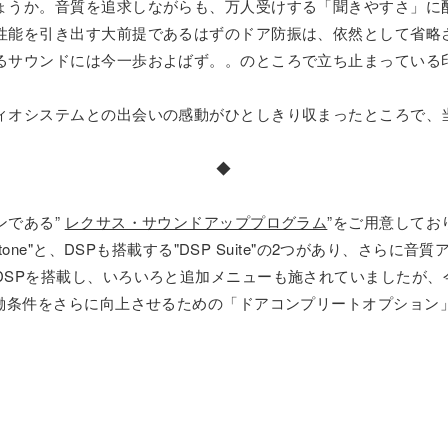
ょうか。音質を追求しながらも、万人受けする「聞きやすさ」に
性能を引き出す大前提であるはずのドア防振は、依然として省略
るサウンドには今一歩およばず。。のところで立ち止まっている
ィオシステムとの出会いの感動がひとしきり収まったところで、
◆
ンである”
レクサス・サウンドアッププログラム
”をご用意してお
tone"と、DSPも搭載する"DSP Suite"の2つがあり、さら
Pを搭載し、いろいろと追加メニューも施されていましたが、今回の
稼働条件をさらに向上させるための「ドアコンプリートオプション