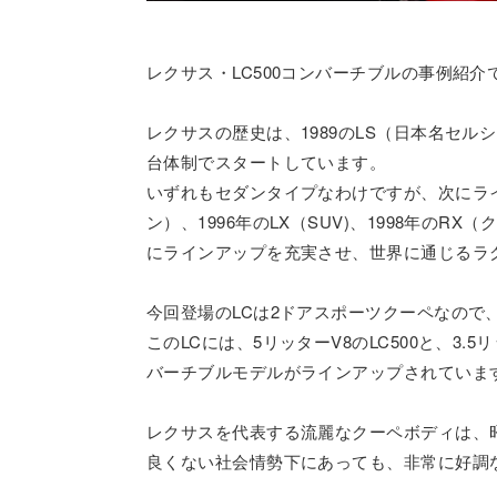
レクサス・LC500コンバーチブルの事例紹介
レクサスの歴史は、1989のLS（日本名セ
台体制でスタートしています。
いずれもセダンタイプなわけですが、次にライ
ン）、1996年のLX（SUV)、1998年のR
にラインアップを充実させ、世界に通じるラ
今回登場のLCは2ドアスポーツクーペなので
このLCには、5リッターV8のLC500と、3
バーチブルモデルがラインアップされていま
レクサスを代表する流麗なクーペボディは、
良くない社会情勢下にあっても、非常に好調