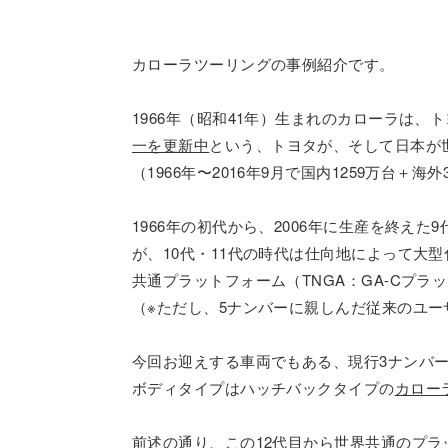
カローラツーリングの事例紹介です。
1966年（昭和41年）生まれのカローラは
一を更新中
という、トヨタが、そして日本が
（1966年〜2016年9月で国内1259万台＋海外
1966年の初代から、2006年に生産を終え
が、10代・11代の時代は仕向地によって大
共通プラットフォーム（TNGA：GA-Cプ
（※ただし、5ナンバーに親しんだ従来のユー
今回お迎えする車両でもある、現行3ナンバーモ
ボディタイプはハッチバックタイプの
カロー
前述の通り、この12代目から世界共通のプ