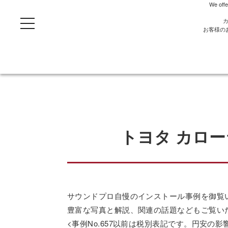
We offe
t
o
お客様の
g
g
l
e
n
a
v
i
g
a
t
i
o
トヨタ カロ
n
サウンドプロ自慢のインストール事例を御覧
豊富な写真と解説、関連の話題などもご覧い
<事例No.657以前は税別表記です。円安