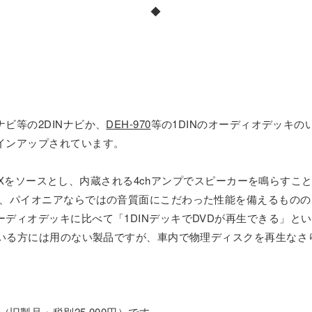
◆
。
ビ等の2DINナビか、
DEH-970
等の1DINのオーディオデッキの
インアップされています。
ー/AUXをソースとし、内蔵される4chアンプでスピーカーを鳴らす
ど、パイオニアならではの音質面にこだわった性能を備えるもの
ディオデッキに比べて「1DINデッキでDVDが再生できる」と
ている方には用のない製品ですが、車内で物理ディスクを再生な
（旧製品・税別25,000円）です。