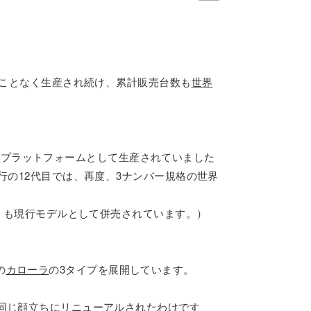
ることなく生産され続け、累計販売台数も
世界
共通のプラットフォームとして生産されていました
行の12代目では、再度、3ナンバー規格の世界
型）も現行モデルとして併売されています。）
の
カローラ
の3タイプを展開しています。
同じ顔立ちにリニューアルされたわけです