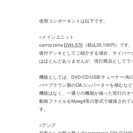
使用コンポーネントは以下です。
○メインユニット
carrozzeria
DVH-570
（税込23,100円）です
後付デッキとしてご紹介する場合、サイバーナ
はほとんどありませんが、現行商品としてラ
機能としては、DVD/CD/USB/チューナ
バーブラウン製のDAコンバーターを積むな
機能はなく、一通りの機能が揃った現行のオー
動画ファイルをMpeg4等の形式で確保され
す。
○アンプ
前車からの載せ替えでcarrozzeria
GM-D7400