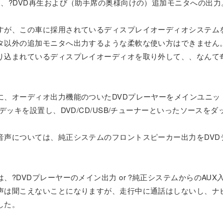
、?DVD再生および（助手席の奥様向けの）追加モニタへの出
すが、この車に採用されているディスプレイオーディオシステムを
タ以外の追加モニタへ出力するような柔軟な使い方はできません
り込まれているディスプレイオーディオを取り外して、、なんて
に、オーディオ出力機能のついたDVDプレーヤーをメインユニッ
デッキを設置し、DVD/CD/USB/チューナーといったソース
声については、純正システムのフロントスピーカー出力をDVD
?DVDプレーヤーのメイン出力 or ?純正システムからのAUX
声は聞こえないことになりますが、走行中に通話はしないし、ナ
した。