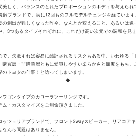
変美しく、バランスのとれたプロポーションのボディを与えられ
再長齢ブランドで、実に12回ものフルモデルチェンジを経ていま
差の創出が難しくなった昨今、なんとか変えること、あるいは違
中、3つあるタイプそれぞれに、これだけ高い次元での調和を見
ので、失敗すれば容易に酷評されるリスクもある中、いわゆる「
、購買層・非購買層ともに受容しやすい柔らかさと節度をもち、
界のトヨタの仕事！と唸ってしまいます。
◆
ンワゴンタイプの
カローラツーリング
です。
テム・カスタマイズをご用命頂きました。
ッツェリアブランドで、フロント2wayスピーカー、リアコアキ
はなんら問題はありません。