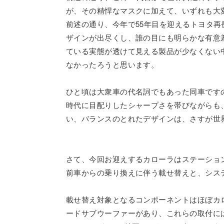
が、その精悍なマスクに加えて、いずれも大
前述の通り、今年で55年目を迎えるトヨタ
ザインが出尽くし、誰の目にも明らかな有意
ている実態が透けて見える製品が少なくない
なかったろうと思います。
ひと頃は大衆車の代名詞でもあった同車です
時代に目配りしたシャープさを帯びながらも
い、バランスのとれたデザインは、さすが世
さて、今回お迎えするカローラはステーショ
前車からの乗り換えに伴う載せ替えと、シス
載せ替え対象となるコンポーネントはほぼカロ
ードサブウーファーがあり、これらの取付に