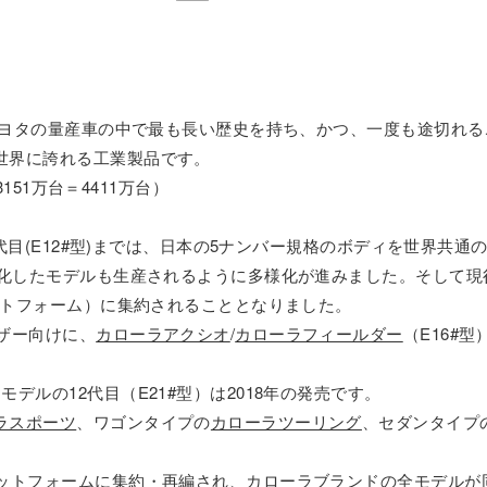
、トヨタの量産車の中で最も長い歴史を持ち、かつ、一度も途切れ
世界に誇れる工業製品です。
3151万台＝4411万台）
た9代目(E12#型)までは、日本の5ナンバー規格のボディを世界
型化したモデルも生産されるように多様化が進みました。そして現
ラットフォーム）に集約されることとなりました。
ザー向けに、
カローラアクシオ
/
カローラフィールダー
（E16#
デルの12代目（E21#型）は2018年の発売です。
ラスポーツ
、ワゴンタイプの
カローラツーリング
、セダンタイプ
ラットフォームに集約・再編され、カローラブランドの全モデルが