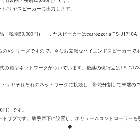
ント/リヤスピーカーに出力します。
・税別60,000円）、リヤスピーカーはcarrozzeria
TS-J1710A
位のVシリーズですので、今なお立派なハイエンドスピーカーで
体式の箱型ネットワークがついています。後継の現行品は
TS-C173
ント・リヤそれぞれのネットワークに接続し、帯域分割して末端の
00円）です。
ードサブです。助手席下に設置し、ボリュームコントローラーを
◆