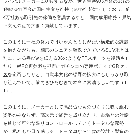
ライバルメーカーに劣後するなか、世界生産905万台の3分の
1強の341万台の国内生産を維持（
2019年統計
）しており、約
4万社ある取引先の稼働を意識するなど、国内雇用維持・景気
下支えの点で大きく貢献しています。
このように一社の努力ではいかんともしがたい構造的な課題
を抱えながらも、相応のシェアを確保できているSUV系とは
別に、走る喜びwを伝える86のようなFRスポーツを復活させ
たり、WRC再参戦を視野にガチンコの専用ボディで
GRヤリ
ス
を企画したりと、自動車文化の裾野の拡大にもしっかり取
り組んでいて、前向きひたむきで本当に素晴らしいです（T_
T）。
このように、メーカーとして高品位なものづくりに取り組む
姿勢のみならず、高次元で経営を成り立たせ、市場との対話
を通じて可能な限りコントロールしていくトータルな態勢
が、私どもが日々感じる、トヨタ車ならではの設計・製造の