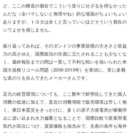
ど、ここの構造の都合でこういう造りにせざるを得なかった
んだな（全バラしないと無理やね）的な場面がちょいちょい
ありますが、トヨタは全くと言っていいほどそういう都合の
シワよせを感じません。
振り返ってみれば、そのダントツの事業規模の大きさと収益
力の高さゆえ、国際政治の矢面に立たされることも少なくな
く、最終報告までの間は一貫して不利な戦いを強いられた米
国大規模リコール問題（2009-2010年）を筆頭に、実に多難
な道のりを歩んできたメーカーさんです。
足元の経営環境についても、ここ数年で鮮明化してきた個人
消費の低迷に加えて、直近の消費増税で販売環境は芳しく無
く、東日本震災をきっかけに、多くの原子力発電所が稼働停
止に追い込まれ火力偏重となることで、国際比較で産業用電
気代が高位につけ、資源価格も強含みで、生産の条件も海外