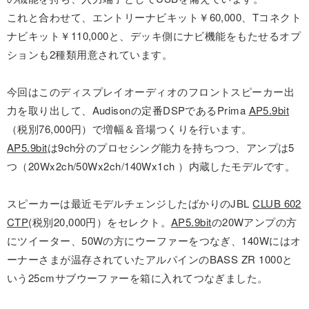
これと合わせて、エントリーナビキット￥60,000、Tコネクト
ナビキット￥110,000と、デッキ側にナビ機能をもたせるオプ
ションも2種類用意されています。
今回はこのディスプレイオーディオのフロントスピーカー出
力を取り出して、Audisonの定番DSPであるPrima
AP5.9bit
（税別76,000円）で増幅＆音場つくりを行います。
AP5.9bit
は9ch分のプロセシング能力を持ちつつ、アンプは5
つ（20Wx2ch/50Wx2ch/140Wx1ch ）内蔵したモデルです。
スピーカーは最近モデルチェンジしたばかりのJBL
CLUB 602
CTP
(税別20,000円）をセレクト。
AP5.9bit
の20Wアンプの方
にツイーター、50Wの方にウーファーをつなぎ、140Wにはオ
ーナーさまが温存されていたアルパインのBASS ZR 1000と
いう25cmサブウーファーを箱に入れてつなぎました。