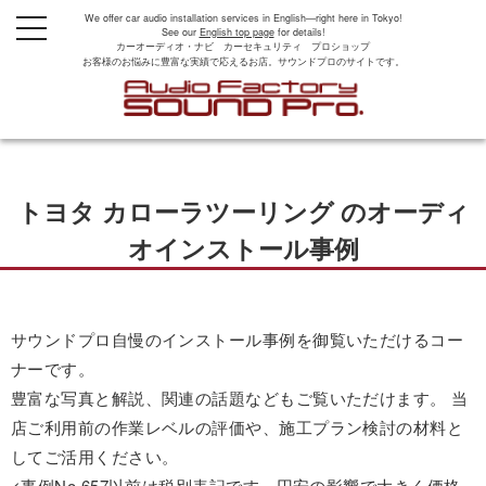
We offer car audio installation services in English—right here in Tokyo!
t
See our
English top page
for details!
o
カーオーディオ・ナビ カーセキュリティ プロショップ
g
お客様のお悩みに豊富な実績で応えるお店。サウンドプロのサイトです。
g
l
e
n
a
v
i
g
トヨタ カローラツーリング のオーディ
a
t
i
オインストール事例
o
n
サウンドプロ自慢のインストール事例を御覧いただけるコー
ナーです。
豊富な写真と解説、関連の話題などもご覧いただけます。 当
店ご利用前の作業レベルの評価や、施工プラン検討の材料と
してご活用ください。
<事例No.657以前は税別表記です。円安の影響で大きく価格