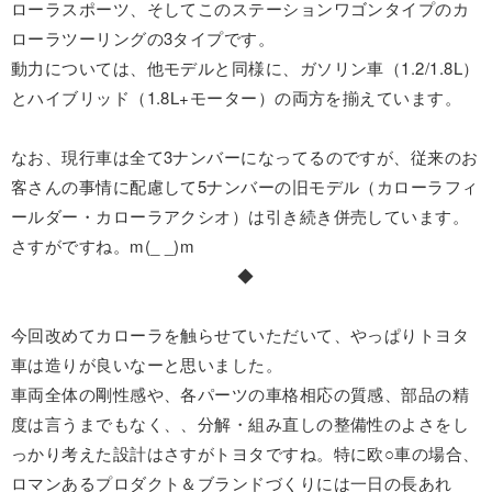
ローラスポーツ、そしてこのステーションワゴンタイプのカ
ローラツーリングの3タイプです。
動力については、他モデルと同様に、ガソリン車（1.2/1.8L）
とハイブリッド（1.8L+モーター）の両方を揃えています。
なお、現行車は全て3ナンバーになってるのですが、従来のお
客さんの事情に配慮して5ナンバーの旧モデル（カローラフィ
ールダー・カローラアクシオ）は引き続き併売しています。
さすがですね。m(_ _)m
◆
今回改めてカローラを触らせていただいて、やっぱりトヨタ
車は造りが良いなーと思いました。
車両全体の剛性感や、各パーツの車格相応の質感、部品の精
度は言うまでもなく、、分解・組み直しの整備性のよさをし
っかり考えた設計はさすがトヨタですね。特に欧○車の場合、
ロマンあるプロダクト＆ブランドづくりには一日の長あれ