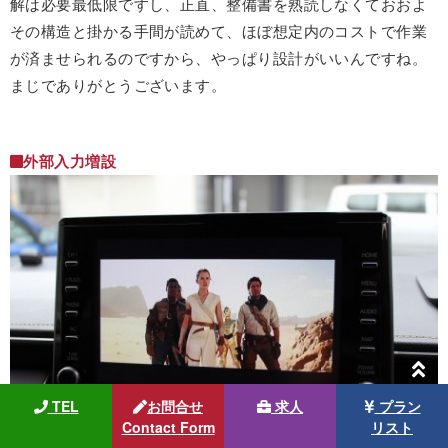
解は必要最低限ですし、正直、整備書を熟読しなくておおよ
その構造と掛かる手間が読めて、ほぼ想定内のコストで作業
が済ませられるのですから、やっぱり設計がいいんですね。
まじでありがとうございます。
外部入力増設
TEL
お問合せ
求人
プラン
Contact Form
リスト