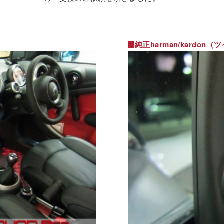
純正harman/kardon