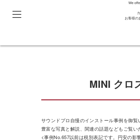
We offe
t
o
お客様の
g
g
l
e
n
a
v
i
g
a
t
i
o
MINI 
n
サウンドプロ自慢のインストール事例を御覧
豊富な写真と解説、関連の話題などもご覧い
<事例No.657以前は税別表記です。円安