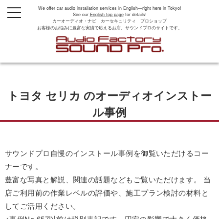
We offer car audio installation services in English—right here in Tokyo!
t
See our
English top page
for details!
o
カーオーディオ・ナビ カーセキュリティ プロショップ
g
お客様のお悩みに豊富な実績で応えるお店。サウンドプロのサイトです。
g
l
e
n
a
v
i
g
トヨタ セリカ のオーディオインストー
a
t
i
ル事例
o
n
サウンドプロ自慢のインストール事例を御覧いただけるコー
ナーです。
豊富な写真と解説、関連の話題などもご覧いただけます。 当
店ご利用前の作業レベルの評価や、施工プラン検討の材料と
してご活用ください。
<事例No.657以前は税別表記です。円安の影響で大きく価格