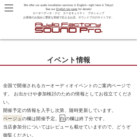
We offer car audio installation services in English—right here in Tokyo!
t
See our
English top page
for details!
o
カーオーディオ・ナビ カーセキュリティ プロショップ
g
お客様のお悩みに豊富な実績で応えるお店。サウンドプロのサイトです。
g
l
e
n
a
v
i
g
イベント情報
a
t
i
o
n
全国で開催されるカーオーディオイベントのご案内ページで
す。 お出かけや参加検討のための情報としてお役立てくださ
い。
開催予定の情報を入手し次第、随時更新しています。
ベージュ
の欄は開催予定。
白
の欄は終了分です。
当店参加分についてはレビューも載せていますので、どうぞ
御覧ください。