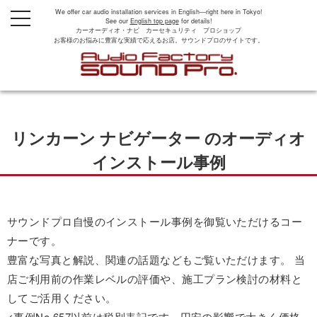
We offer car audio installation services in English—right here in Tokyo!
t
See our
English top page
for details!
o
カーオーディオ・ナビ カーセキュリティ プロショップ
g
お客様のお悩みに豊富な実績で応えるお店。サウンドプロのサイトです。
g
l
e
n
a
v
i
g
リンカーン ナビゲーター のオーディオ
a
t
i
インストール事例
o
n
サウンドプロ自慢のインストール事例を御覧いただけるコー
ナーです。
豊富な写真と解説、関連の話題などもご覧いただけます。 当
店ご利用前の作業レベルの評価や、施工プラン検討の材料と
してご活用ください。
<事例No.657以前は税別表記です。円安の影響で大きく価格