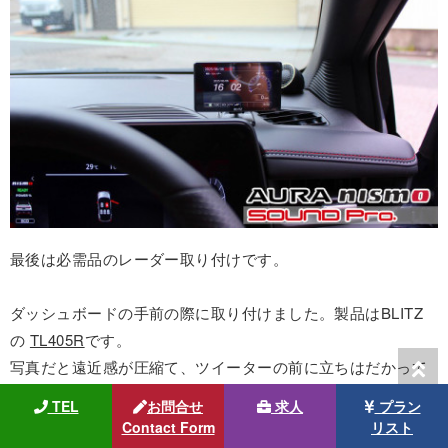
最後は必需品のレーダー取り付けです。
ダッシュボードの手前の際に取り付けました。製品はBLITZ
の
TL405R
です。
写真だと遠近感が圧縮て、ツイーターの前に立ちはだかって
いるように見えますが、実際はダッシュボードが非常に深く
TEL
お問合せ
求人
プラン
て距離があるため、音の邪魔にはなっていません。
Contact Form
リスト