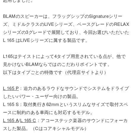
BLAMのスピーカーは、フラッグシップのSignatureシリー
ズ、ミドルクラスのLIVEシリーズ、ベースグレードのRELAX
シリーズの3グレードで展開しており、今回お選びいただいた
L 165 はLIVEシリーズに属する製品です。
L165はテイストによって4タイプ用意されている点が、他で
見かけないBLAMならではのこだわりポイントです。
以下はタイプごとの特徴です（代理店サイトより）
L 165 P
：迫力のあるラウドなサウンドでシステムをドライブ
したいパワー・ユーザー向けの製品。
L 165 S：取付奥行き62mmというスリムなサイズで取付スペ
ースに制約のある車両にも対応するモデル。
L 165 A
/
L 165 C
：アコーステック楽器のサウンドにフォーカ
スした製品。（Cはコアキシャルモデル）