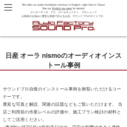
We offer car audio installation services in English—right here in Tokyo!
t
See our
English top page
for details!
o
カーオーディオ・ナビ カーセキュリティ プロショップ
g
お客様のお悩みに豊富な実績で応えるお店。サウンドプロのサイトです。
g
l
e
n
a
v
i
g
日産 オーラ nismoのオーディオインス
a
t
i
トール事例
o
n
サウンドプロ自慢のインストール事例を御覧いただけるコー
ナーです。
豊富な写真と解説、関連の話題などもご覧いただけます。 当
店ご利用前の作業レベルの評価や、施工プラン検討の材料と
してご活用ください。
<事例No.657以前は税別表記です。円安の影響で大きく価格