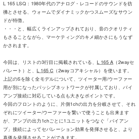
L 165 LSQ：1980年代のアナログ・レコードのサウンドを彷
彿とさせる、ウォームでダイナミックかつスムーズなサウン
ドが特徴。
・・・と、幅広くラインアップされており、音のクオリティ
もさることながら、マーケティングのキメ細かさにもうなず
かされます。
今回は、リストの3行目に掲載されている、
L 165 A
（2wayセ
パレート）と、
L 165 C
（2wayコアキシャル）を使います。
上記のSを除く全モデルについて、ツイーター用/ウーファー
用が別になったパッシブネットワークが付属しており、バイ
アンプ接続に対応している点も大きなポイントです。
今回のフロントのように、片側1chの出力を分岐させて、それ
ぞれにツイーター/ウーファーを繋いで使うことも出来ます
が、アンプの出力1chごとに1ユニットをつなぐ「バイアン
プ」接続によってセパレーション効果を発揮させると、より
真価を発揮させることができます。