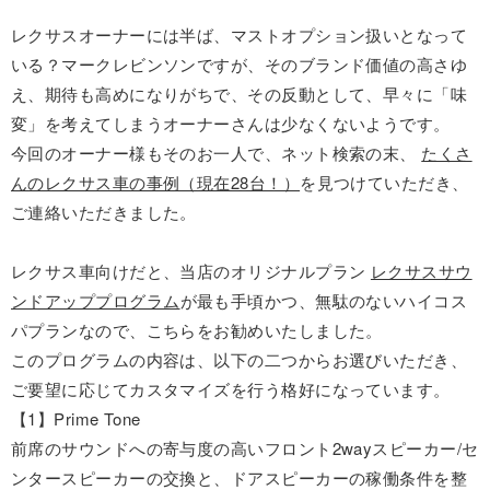
レクサスオーナーには半ば、マストオプション扱いとなって
いる？マークレビンソンですが、そのブランド価値の高さゆ
え、期待も高めになりがちで、その反動として、早々に「味
変」を考えてしまうオーナーさんは少なくないようです。
今回のオーナー様もそのお一人で、ネット検索の末、
たくさ
んのレクサス車の事例（現在28台！）
を見つけていただき、
ご連絡いただきました。
レクサス車向けだと、当店のオリジナルプラン
レクサスサウ
ンドアッププログラム
が最も手頃かつ、無駄のないハイコス
パプランなので、こちらをお勧めいたしました。
このプログラムの内容は、以下の二つからお選びいただき、
ご要望に応じてカスタマイズを行う格好になっています。
【1】Prime Tone
前席のサウンドへの寄与度の高いフロント2wayスピーカー/セ
ンタースピーカーの交換と、ドアスピーカーの稼働条件を整