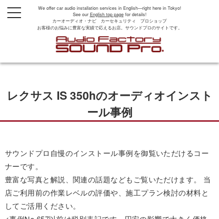
We offer car audio installation services in English—right here in Tokyo!
t
See our
English top page
for details!
o
カーオーディオ・ナビ カーセキュリティ プロショップ
g
お客様のお悩みに豊富な実績で応えるお店。サウンドプロのサイトです。
g
l
e
n
a
v
i
g
レクサス IS 350hのオーディオインスト
a
t
i
ール事例
o
n
サウンドプロ自慢のインストール事例を御覧いただけるコー
ナーです。
豊富な写真と解説、関連の話題などもご覧いただけます。 当
店ご利用前の作業レベルの評価や、施工プラン検討の材料と
してご活用ください。
<事例No.657以前は税別表記です。円安の影響で大きく価格