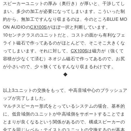
スピーカーユニットの厚み（奥行き）が厚いと、干渉してし
まい、多少の加工が必要になってしまいます。こういった制
約から、無加工ですんなり収まるのは、今のところBLUE MO
ON AUDIOの
CX100S
がほぼ一択と判断しています。
10センチクラスのユニットだと、コストの面から有利なフェ
ライト磁石で作ってあるのがほとんどで、そこそこ大きくな
ってしまいます。それに対して、
CX100S
は磁力が（強くて
容積が少なくて済む）ネオジム磁石で作ってあるので、お尻
が小さいので、少々狭くてもすんなり収まるわけです。
◆
以上3ユニットの交換をもって、中高音域中心のブラッシュア
ップが完了しました。
マルチスピーカー形式をとっているシステムの場合、基本的
に、低音域側のユニットが中高域側をサポートすることでま
とまりが良くなるという関係があるので、構成スピーカーの
全てを同じレベル・テイストのユニットの交換するのが基本