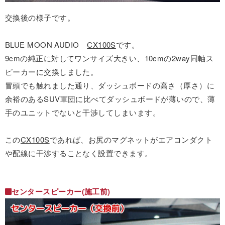
交換後の様子です。
BLUE MOON AUDIO
CX100S
です。
9cmの純正に対してワンサイズ大きい、10cmの2way同軸ス
ピーカーに交換しました。
冒頭でも触れました通り、ダッシュボードの高さ（厚さ）に
余裕のあるSUV軍団に比べてダッシュボードが薄いので、薄
手のユニットでないと干渉してしまいます。
この
CX100S
であれば、お尻のマグネットがエアコンダクト
や配線に干渉することなく設置できます。
センタースピーカー(施工前)